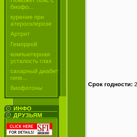
Поможет пояс с
биофо...
курение при
атеросклерозе
Артрит
Геморрой
компьютерная
усталость глаз
сахарный диабет
гипе...
Срок годности:
2
биофотоны
ИНФО
ДРУЗЬЯМ