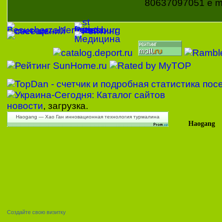
80637097051 e ma
новости
, загрузка.
Haogang — Хао Ган инновационная технология турмалина
Haogang
Создайте свою визитку