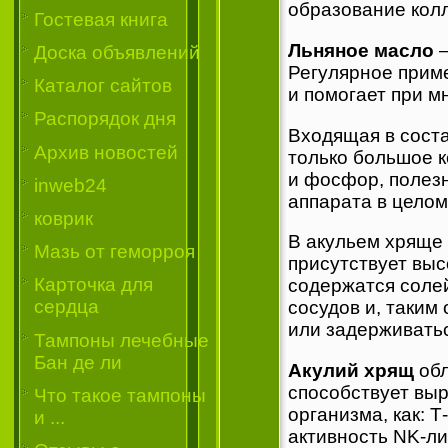
образование колл
Гостевая книга
Льняное масло
—
Доска объявлений
Регулярное прим
Каталог сайтов
и помогает при м
Распорядок дня
Входящая в сост
Архив новостей
только большое к
и фосфор, полез
inweb24
аппарата в целом
коврик
В акульем хряще 
Мазь от геморроя
присутствует выс
Карточка для
содержатся солей
сердца
сосудов и, таким
или задерживатьс
Тампоны лечебные
Бан де ли
Акулий хрящ
об
способствует вы
Что такое тампоны
организма, как: Т
и ...
активность NK-л