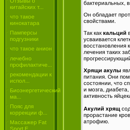
Отзывы о
бактериальных, в
китайских т...
Он обладает про
что такое
свойствами.
кинокатара
Памперсы
Так как
кальций
в
подгузники
усваивается клет
восстановления к
что такое анион
лечения таких за
лечебно
прогрессирующий
профилактиче...
Хрящи акулы
яв
рекомендации к
питания. Они по
испол...
состоянии, что с
и мозга, диабета
Биоэнергетический
активность яйцек
ма...
Пояс для
Акулий хрящ
сод
коррекции ф...
прорастание кров
атрофию.
Массажер Fat
Sport E...