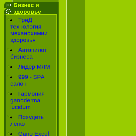
Бизнес и
здоровье
ТриД
технология
механохимии
здоровья
Автопилот
бизнеса
Лидер МЛМ
999 - SPA
салон
Гармония
ganoderma
lucidum
Похудеть
легко
Gano Excel