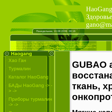
HaoGang 
Здоровье
gano@mai
Понедельник, 10.08.2026, 08:16
Haogang
Хао Ган
GUBAO а
Турмалин
восстан
Каталог HaoGang
ткань, х
БАДы HaoGang -> -
> ->
онкопро
Приборы турмалин
-> ->