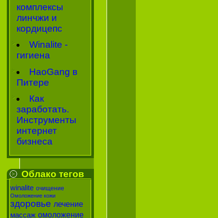
комплексы
линчжи и
кордицепс
Winalite -
гигиена
HaoGang в
Питере
Как
заработать.
Инструменты
интернет
бизнеса
Облако тегов
winalite
очищение
Омоложение кожи
здоровье
лечение
омоложение
массаж