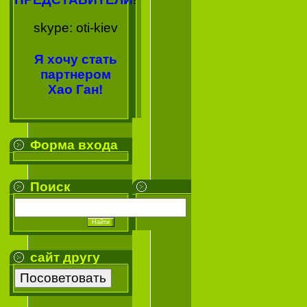
skype: oti-kiev
Я хочу стать
партнером
Хао Ган!
Форма входа
Поиск
сайт другу