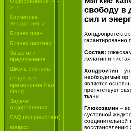
Мягкие ка
Oздоровление -> -
> ->
свободу в 
Косметика,
сил и энерг
Украшения ->
Бизнес план
Хондропротектор
гарантированно п
Бизнес партнер
Состав:
глюкозам
Заказ или
желатин и чистая
предложение
Школа бизнеса
Хондроитин
– ун
необходимые орг
Результат
является основн
применения Hao
препятствует ра
Gang
ткани.
Задачи
оздоровления
Глюкозамин
– ес
суставной жидкос
FAQ (вопрос/ответ)
соединительной т
вопрос
восстановлению 