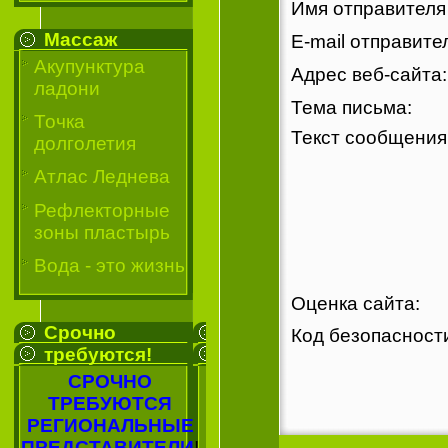
Имя отправител
Массаж
E-mail отправит
Акупунктура
Адрес веб-сайта:
ладони
Тема письма:
Точка
Текст сообщени
долголетия
Атлас Леднева
Рефлекторные
зоны пластырь
Вода - это жизнь
Оценка сайта:
Срочно
Код безопаснос
требуются!
СРОЧНО
ТРЕБУЮТСЯ
РЕГИОНАЛЬНЫЕ
ПРЕДСТАВИТЕЛИ
!