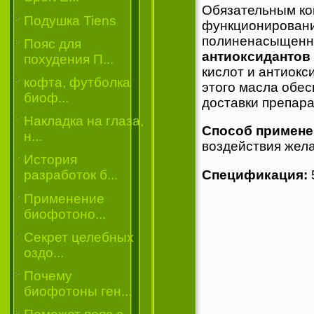
Обязательным к
Подушка Tiens
функционировани
полиненасыщен
Пояс для
антиоксидантов -
похудения П...
кислот и антиокс
кофта, футболка
этого масла обе
биоф...
доставки препара
Накладка на глаза,
Способ примене
н...
воздействия жел
История
Спецификация:
разработок б...
Применение
биофотоно...
Секрет целебных
оздо...
Почему
биофотоны ген...