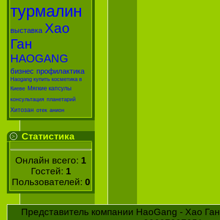
турмалин
Хао
выставка
Ган
HAOGANG
бизнес
профилактика
Haogang купить косметика в
Мягкие капсулы
Киеве
консультация
планетарий
Хитозан
отек
анион
Статистика
Онлайн всего:
1
Гостей:
1
Пользователей:
0
Представитель компании HaoGang - Хао Ган 