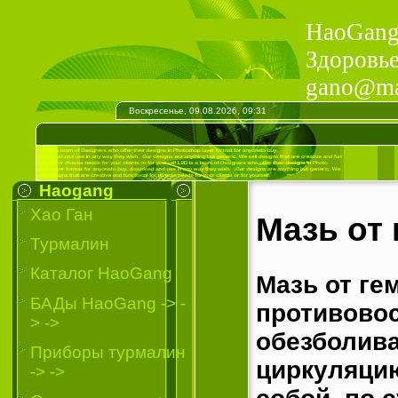
HaoGang 
Здоровье
gano@mai
Воскресенье, 09.08.2026, 09:31
Haogang
Хао Ган
Мазь от
Турмалин
Каталог HaoGang
Мазь от ге
БАДы HaoGang -> -
противово
> ->
обезболив
Приборы турмалин
циркуляцию
-> ->