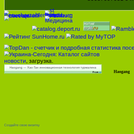
новости
, загрузка.
Haogang — Хао Ган инновационная технология турмалина
Haogang
Создайте свою визитку