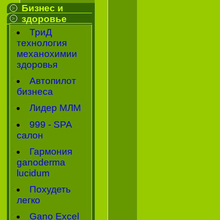
Бизнес и
здоровье
ТриД
технология
механохимии
здоровья
Автопилот
бизнеса
Лидер МЛМ
999 - SPA
салон
Гармония
ganoderma
lucidum
Похудеть
легко
Gano Excel