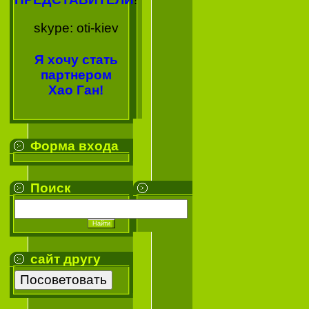
skype: oti-kiev
Я хочу стать
партнером
Хао Ган!
Форма входа
Поиск
сайт другу