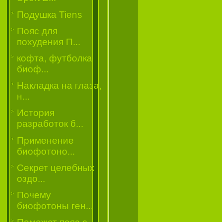
Подушка Tiens
Пояс для
похудения П...
кофта, футболка
биоф...
Накладка на глаза,
н...
История
разработок б...
Применение
биофотоно...
Секрет целебных
оздо...
Почему
биофотоны ген...