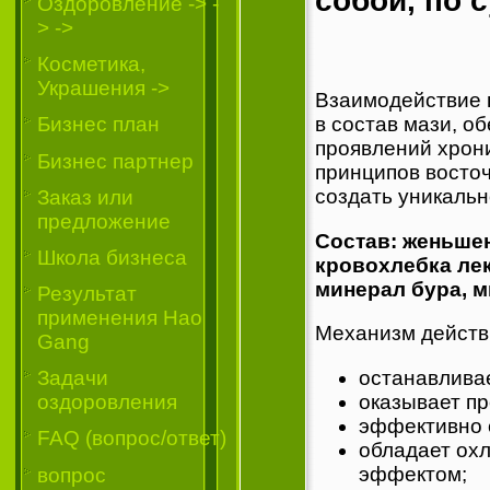
собой, по 
Oздоровление -> -
> ->
Косметика,
Украшения ->
Взаимодействие 
в состав мази, о
Бизнес план
проявлений хрони
Бизнес партнер
принципов восто
создать уникальн
Заказ или
предложение
Состав: женьшен
Школа бизнеса
кровохлебка лек
минерал бура, м
Результат
применения Hao
Механизм действи
Gang
останавливае
Задачи
оказывает пр
оздоровления
эффективно 
FAQ (вопрос/ответ)
обладает ох
эффектом;
вопрос