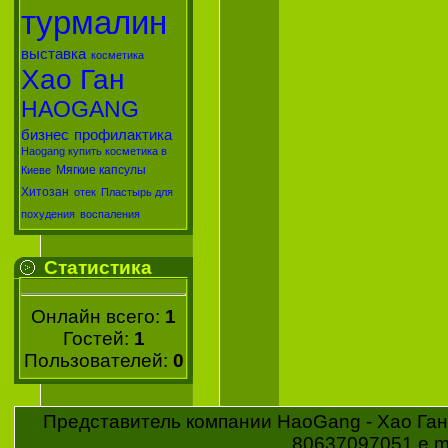
турмалин
выставка
косметика
Хао Ган
HAOGANG
бизнес
профилактика
Haogang купить косметика в
Мягкие капсулы
Киеве
Хитозан
отек
Пластырь для
похудения
воспаления
Статистика
Онлайн всего:
1
Гостей:
1
Пользователей:
0
Представитель компании HaoGang - Хао Ган 
80637097051 e ma