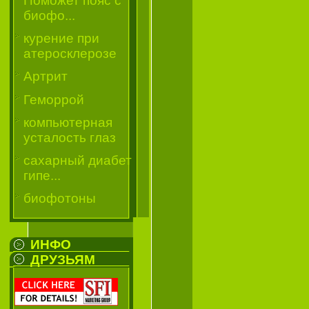
Поможет пояс с
биофо...
курение при
атеросклерозе
Артрит
Геморрой
компьютерная
усталость глаз
сахарный диабет
гипе...
биофотоны
ИНФО
ДРУЗЬЯМ