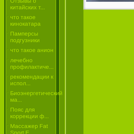
Отзывы о
китайских т...
что такое
кинокатара
Памперсы
подгузники
что такое анион
лечебно
профилактиче...
рекомендации к
испол...
Биоэнергетический
ма...
Пояс для
коррекции ф...
Массажер Fat
Sport E...