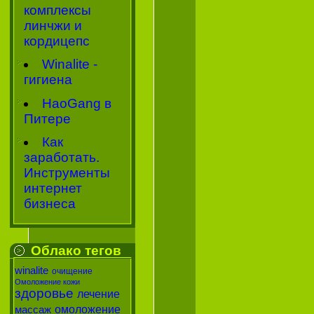
комплексы
линчжи и
кордицепс
Winalite -
гигиена
HaoGang в
Питере
Как
заработать.
Инструменты
интернет
бизнеса
Облако тегов
winalite
очищение
Омоложение кожи
здоровье
лечение
омоложение
массаж