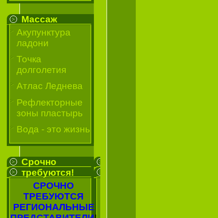
Массаж
Акупунктура
ладони
Точка
долголетия
Атлас Леднева
Рефлекторные
зоны пластырь
Вода - это жизнь
Срочно
требуются!
СРОЧНО
ТРЕБУЮТСЯ
РЕГИОНАЛЬНЫЕ
ПРЕДСТАВИТЕЛИ
!