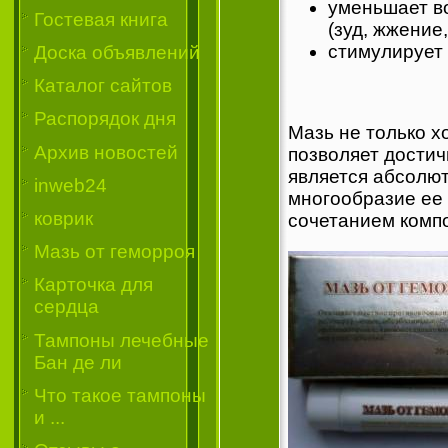
уменьшает в
Гостевая книга
(зуд, жжение,
стимулирует
Доска объявлений
Каталог сайтов
Распорядок дня
Мазь не только х
Архив новостей
позволяет достич
является абсолю
inweb24
многообразие ее
коврик
сочетанием комп
Мазь от геморроя
Карточка для
сердца
Тампоны лечебные
Бан де ли
Что такое тампоны
и ...