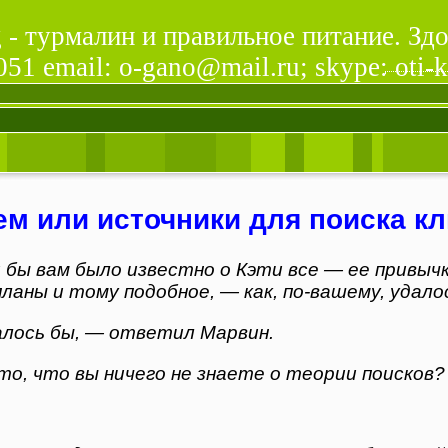
- турмалин и правильное питание. Здо
51 email: o-gano@mail.ru; skype: oti-k
ем или источники для поиска к
бы вам было известно о Кэти все — ее привычк
ланы и тому подобное, — как, по-вашему, удало
лось бы, — ответил Марвин.
о, что вы ничего не знаете о теории поисков?