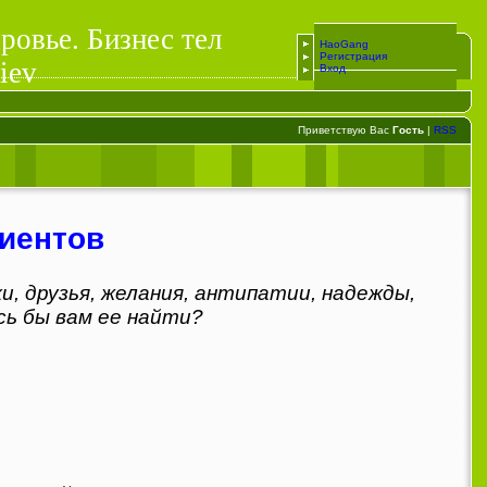
ровье. Бизнес тел
HaoGang
Регистрация
iev
Вход
Приветствую Вас
Гость
|
RSS
лиентов
и, друзья, желания, антипатии, надежды,
сь бы вам ее найти?