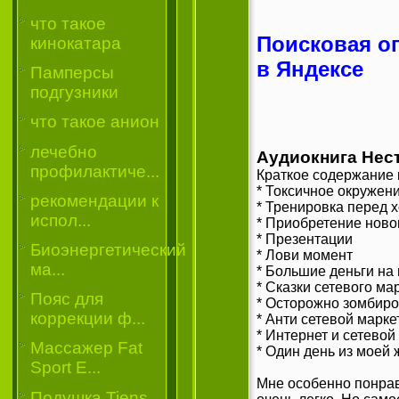
что такое
Поисковая о
кинокатара
в Яндексе
Памперсы
подгузники
что такое анион
лечебно
Аудиокнига Нес
профилактиче...
Краткое содержание 
* Токсичное окружен
рекомендации к
* Тренировка перед 
испол...
* Приобретение ново
* Презентации
Биоэнергетический
* Лови момент
ма...
* Большие деньги на
* Сказки сетевого ма
Пояс для
* Осторожно зомбир
коррекции ф...
* Анти сетевой марке
* Интернет и сетевой
Массажер Fat
* Один день из моей 
Sport E...
Мне особенно понрав
Подушка Tiens