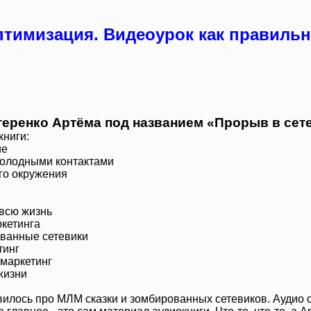
птимизация. Видеоурок как правиль
теренко Артёма под названием «Прорыв в сет
книги:
ие
холодными контактами
го окружения
 всю жизнь
ркетинга
ованные сетевики
тинг
 маркетинг
жизни
илось про МЛМ сказки и зомбированных сетевиков. Аудио