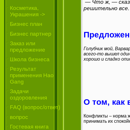
— Что ж, — сказ
Косметика,
решительно все.
Украшения ->
Бизнес план
Предложени
Бизнес партнер
Заказ или
Голубчик мой, Варва
предложение
всего-то вышел один
Школа бизнеса
хорошо и сладко опи
Результат
применения Hao
Gang
Задачи
оздоровления
О том, как
FAQ (вопрос/ответ)
Конфликты – норма ж
вопрос
принимать их спокой
Гостевая книга