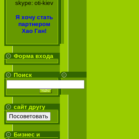
skype: oti-kiev
Я хочу стать
партнером
Хао Ган!
Форма входа
Поиск
сайт другу
Бизнес и