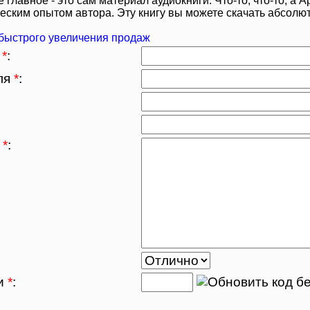
е главное - это сам материал аудиокниги. Что-то, что-то, а
еским опытом автора. Эту книгу вы можете скачать абсолю
быстрого увеличения продаж
я
*
:
еля
*
:
я
*
:
ти
*
: