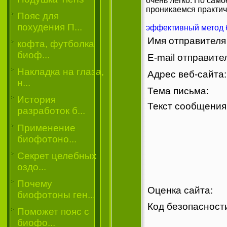
очень легко. Но само
проникаемся практич
Пояс для
похудения П...
эффективный метод 
Имя отправител
кофта, футболка
биоф...
E-mail отправит
Накладка на глаза,
Адрес веб-сайта:
н...
Тема письма:
История
Текст сообщени
разработок б...
Применение
биофотоно...
Секрет целебных
оздо...
Почему
Оценка сайта:
биофотоны ген...
Код безопаснос
Поможет пояс с
биофо...