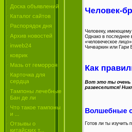
Доска объявлений
Человек-бр
Каталог сайтов
Распорядок дня
Человеку, имеющему 
Архив новостей
Однако в последнее 
«человеческое лицо»
inweb24
Чичваркин или Гари 
коврик
Мазь от геморроя
Как правил
Карточка для
сердца
Вот это ты очень 
развеселится! Ник
Тампоны лечебные
Бан де ли
Что такое тампоны
Волшебные с
и ...
Отзывы о
Готов ли ты изучить
китайских т...