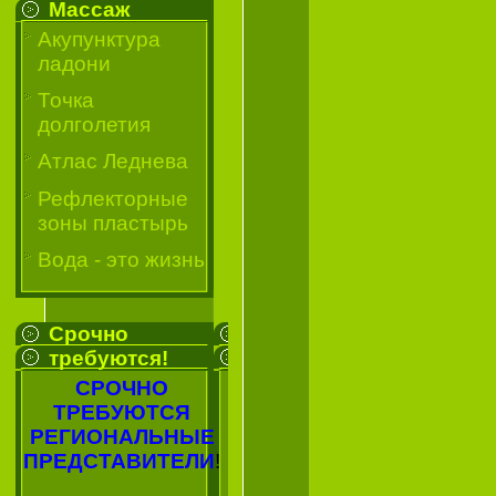
Массаж
Акупунктура
ладони
Точка
долголетия
Атлас Леднева
Рефлекторные
зоны пластырь
Вода - это жизнь
Срочно
требуются!
СРОЧНО
ТРЕБУЮТСЯ
РЕГИОНАЛЬНЫЕ
ПРЕДСТАВИТЕЛИ
!