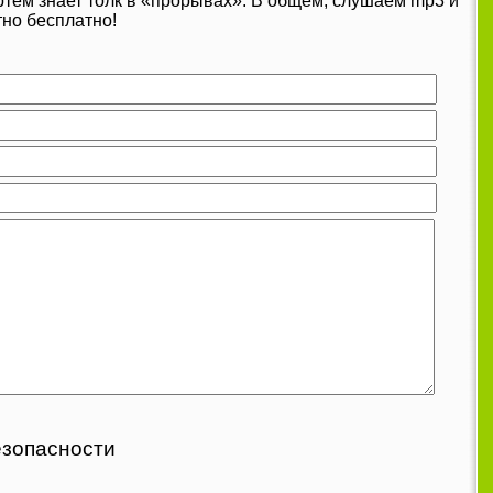
 Артём знает толк в «прорывах». В общем, слушаем mp3 и
тно бесплатно!