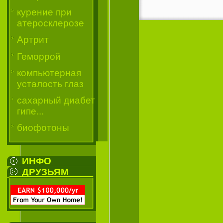
курение при
атеросклерозе
Артрит
Геморрой
компьютерная
усталость глаз
сахарный диабет
гипе...
биофотоны
ИНФО
ДРУЗЬЯМ