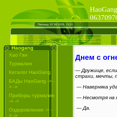
HaoGang 
06370970
Пятница, 07.08.2026, 15:10
Haogang
Хао Ган
Днем с огн
Турмалин
— Дружище, если 
Каталог HaoGang
страхи, мечты, п
БАДы HaoGang -> -
> ->
— Наверняка уда
Приборы турмалин
— Несмотря на т
-> ->
— Да.
Oздоровление -> -
> ->