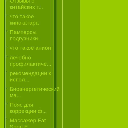
Отзывы о
китайских т...
что такое
кинокатара
Памперсы
подгузники
что такое анион
лечебно
профилактиче...
рекомендации к
испол...
Биоэнергетический
ма...
Пояс для
коррекции ф...
Массажер Fat
Sport E...