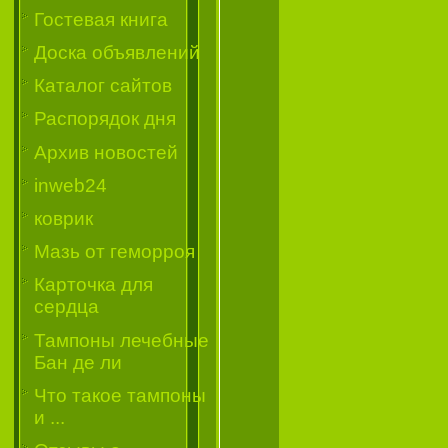
Гостевая книга
Доска объявлений
Каталог сайтов
Распорядок дня
Архив новостей
inweb24
коврик
Мазь от геморроя
Карточка для
сердца
Тампоны лечебные
Бан де ли
Что такое тампоны
и ...