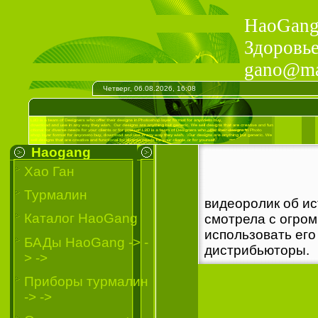
HaoGang 
Здоровье
gano@mai
Четверг, 06.08.2026, 16:08
Haogang
Хао Ган
Турмалин
видеоролик об ис
Каталог HaoGang
смотрела с огро
использовать его
БАДы HaoGang -> -
дистрибьюторы.
> ->
Приборы турмалин
-> ->