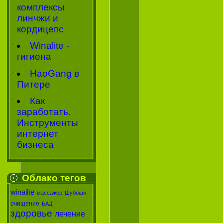
комплексы
линчжи и
кордицепс
Winalite -
гигиена
HaoGang в
Питере
Как
заработать.
Инструменты
интернет
бизнеса
Облако тегов
winalite
массажер
Шубоши
очищение
БАД
здоровье
лечение