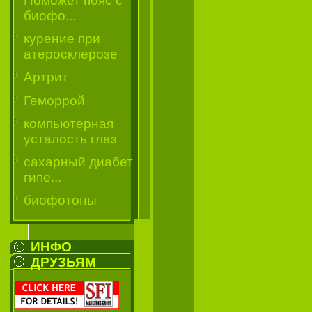
Поможет пояс с
биофо...
курение при
атеросклерозе
Артрит
Геморрой
компьютерная
усталость глаз
сахарный диабет
гипе...
биофотоны
ИНФО
ДРУЗЬЯМ