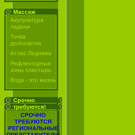
Массаж
Акупунктура
ладони
Точка
долголетия
Атлас Леднева
Рефлекторные
зоны пластырь
Вода - это жизнь
Срочно
требуются!
СРОЧНО
ТРЕБУЮТСЯ
РЕГИОНАЛЬНЫЕ
ПРЕДСТАВИТЕЛИ
!