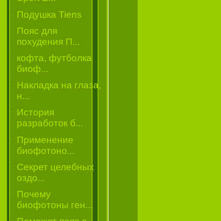
Подушка Tiens
Пояс для
похудения П...
кофта, футболка
биоф...
Накладка на глаза,
н...
История
разработок б...
Применение
биофотоно...
Секрет целебных
оздо...
Почему
биофотоны ген...