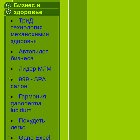
Бизнес и
здоровье
ТриД
технология
механохимии
здоровья
Автопилот
бизнеса
Лидер МЛМ
999 - SPA
салон
Гармония
ganoderma
lucidum
Похудеть
легко
Gano Excel