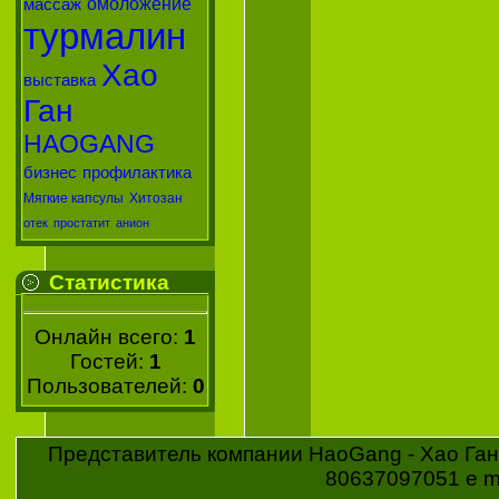
омоложение
массаж
турмалин
Хао
выставка
Ган
HAOGANG
бизнес
профилактика
Мягкие капсулы
Хитозан
отек
простатит
анион
Статистика
Онлайн всего:
1
Гостей:
1
Пользователей:
0
Представитель компании HaoGang - Хао Ган 
80637097051 e ma