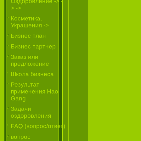
Oздоровление -> -
> ->
Косметика,
Украшения ->
Бизнес план
Бизнес партнер
Заказ или
предложение
Школа бизнеса
Результат
применения Hao
Gang
Задачи
оздоровления
FAQ (вопрос/ответ)
вопрос