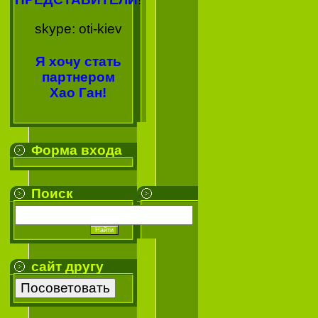
skype: oti-kiev
Я хочу стать
партнером
Хао Ган!
Форма входа
Поиск
сайт другу