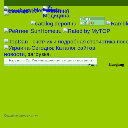
новости
, загрузка.
Haogang — Хао Ган инновационная технология турмалина
Haogang
Создайте свою визитку