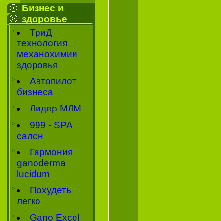
Бизнес и
здоровье
ТриД
технология
механохимии
здоровья
Автопилот
бизнеса
Лидер МЛМ
999 - SPA
салон
Гармония
ganoderma
lucidum
Похудеть
легко
Gano Excel