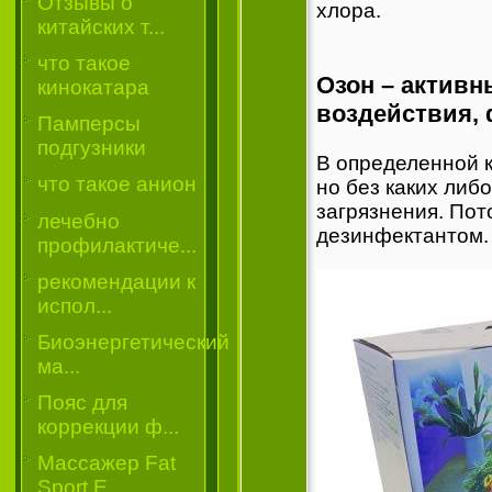
Отзывы о
хлора.
китайских т...
что такое
Озон – активн
кинокатара
воздействия,
Памперсы
подгузники
В определенной к
что такое анион
но без каких либ
загрязнения. По
лечебно
дезинфектантом.
профилактиче...
рекомендации к
испол...
Биоэнергетический
ма...
Пояс для
коррекции ф...
Массажер Fat
Sport E...