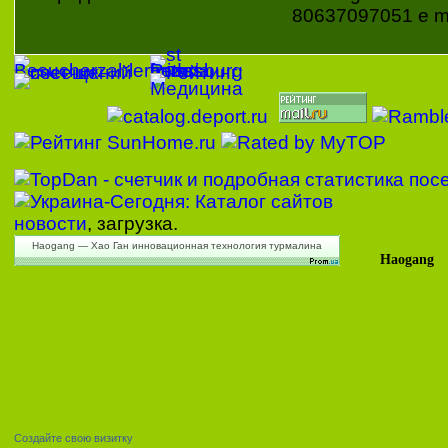
80637097051 e ma
новости
, загрузка.
Haogang — Хао Ган инновационная технология турмалина
Haogang
Создайте свою визитку