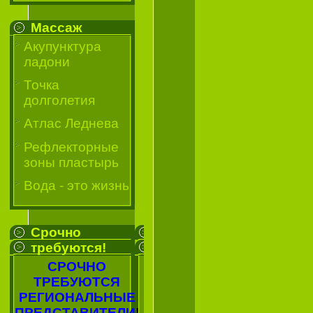
Массаж
Акупунктура
ладони
Точка
долголетия
Атлас Леднева
Рефлекторные
зоны пластырь
Вода - это жизнь
Срочно
требуются!
СРОЧНО
ТРЕБУЮТСЯ
РЕГИОНАЛЬНЫЕ
ПРЕДСТАВИТЕЛИ
!