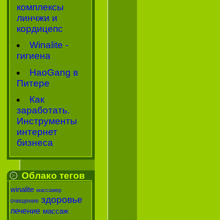
комплексы
линчжи и
кордицепс
Winalite -
гигиена
HaoGang в
Питере
Как
заработать.
Инструменты
интернет
бизнеса
Облако тегов
winalite
массажер
здоровье
очищение
лечение
массаж