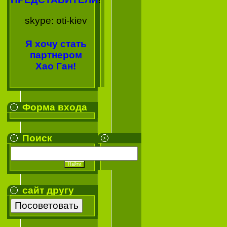
skype: oti-kiev
Я хочу стать
партнером
Хао Ган!
Форма входа
Поиск
сайт другу