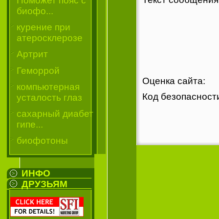
Поможет пояс с
биофо...
курение при
атеросклерозе
Артрит
Геморрой
Оценка сайта:
компьютерная
Код безопаснос
усталость глаз
сахарный диабет
гипе...
биофотоны
ИНФО
ДРУЗЬЯМ