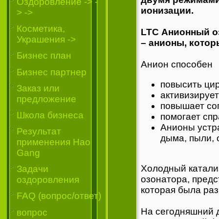
Oздоровление -> -
ионизации.
> ->
Косметика,
LTC Анионный о
Украшения ->
– анионы, котор
Бизнес план
Анион способен
Бизнес партнер
повысить цир
Заказ или
активизирует
предложение
повышает со
Школа бизнеса
помогает спр
Анионы устра
Результат
дыма, пыли, 
применения Hao
Gang
Холодный катализ
Задачи
озонатора, предс
оздоровления
которая была ра
FAQ (вопрос/ответ)
На сегодняшний 
вопрос