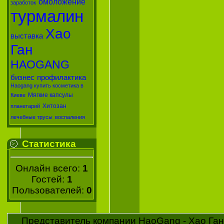
омоложение
заработок
турмалин
Хао
выставка
Ган
HAOGANG
бизнес
профилактика
Haogang купить косметика в
Мягкие капсулы
Киеве
Хитозан
планетарий
лечебные трусы
воспаления
Статистика
Онлайн всего:
1
Гостей:
1
Пользователей:
0
Представитель компании HaoGang - Хао Ган 