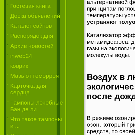
альтернативой ф
Гостевая книга
принципам погло
температуры ус
Доска объявлений
устраняют толуо
Каталог сайтов
Катализатор эфф
Распорядок дня
метамидофоса, д
Архив новостей
газы на экологич
молекулы воды.
inweb24
коврик
Воздух в 
Мазь от геморроя
экологичес
Карточка для
сердца
после дожд
Тампоны лечебные
Бан де ли
В режиме озонир
Что такое тампоны
озон, который п
и ...
средств, по свое