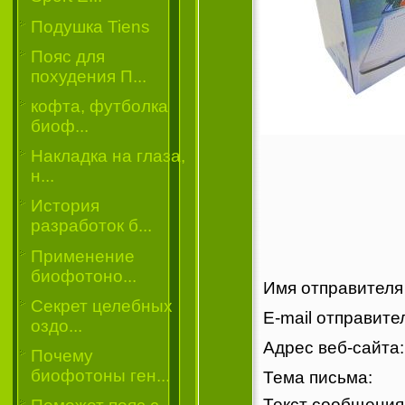
Подушка Tiens
Пояс для
похудения П...
кофта, футболка
биоф...
Накладка на глаза,
н...
История
разработок б...
Применение
биофотоно...
Имя отправител
Секрет целебных
E-mail отправит
оздо...
Адрес веб-сайта:
Почему
биофотоны ген...
Тема письма:
Текст сообщени