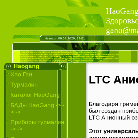
HaoGang 
Здоровье
gano@mai
Четверг, 06.08.2026, 23:01
Haogang
Хао Ган
LTC Ани
Турмалин
Каталог HaoGang
Благодаря приме
БАДы HaoGang -> -
был создан прибо
> ->
LTC Анионный оз
Приборы турмалин
-> ->
Этот
универсаль
двумя режимами