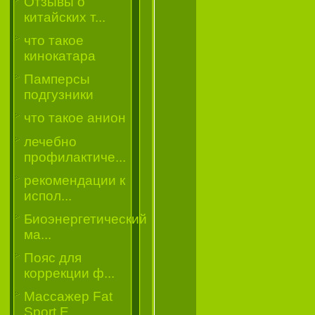
Отзывы о
китайских т...
что такое
кинокатара
Памперсы
подгузники
что такое анион
лечебно
профилактиче...
рекомендации к
испол...
Биоэнергетический
ма...
Пояс для
коррекции ф...
Массажер Fat
Sport E...