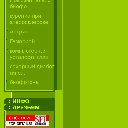
Поможет пояс с
биофо...
курение при
атеросклерозе
Артрит
Геморрой
компьютерная
усталость глаз
сахарный диабет
гипе...
биофотоны
ИНФО
ДРУЗЬЯМ