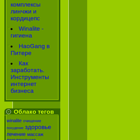
комплексы
линчжи и
кордицепс
Winalite -
гигиена
HaoGang в
Питере
Как
заработать.
Инструменты
интернет
бизнеса
Облако тегов
winalite
очищение
здоровье
похудение
лечение
массаж