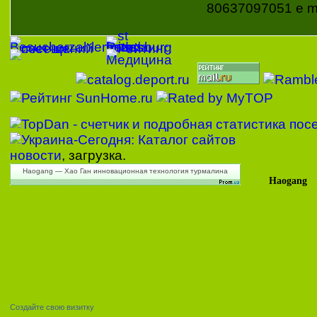
80637097051 e ma
новости
, загрузка.
Haogang — Хао Ган инновационная технология турмалина
Haogang
Создайте свою визитку