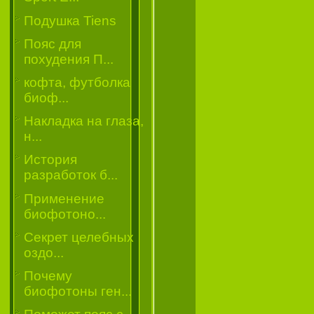
Подушка Tiens
Пояс для
похудения П...
кофта, футболка
биоф...
Накладка на глаза,
н...
История
разработок б...
Применение
биофотоно...
Секрет целебных
оздо...
Почему
биофотоны ген...