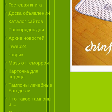
Гостевая книга
Доска объявлений
Каталог сайтов
Распорядок дня
Архив новостей
inweb24
коврик
Мазь от геморроя
Карточка для
сердца
Тампоны лечебные
Бан де ли
Что такое тампоны
и ...