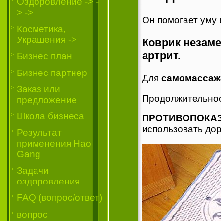
Oздоровление -> -
> ->
Он помогает уму 
Косметика,
Украшения ->
Коврик незаме
артрит.
Бизнес план
Бизнес партнер
Для
самомассаж
Заказ или
Продолжительност
предложение
Школа бизнеса
ПРОТИВОПОКА
использовать дор
Результат
применения Hao
Gang
Задачи
оздоровления
FAQ (вопрос/ответ)
вопрос