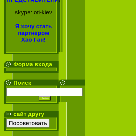
skype: oti-kiev
Я хочу стать
партнером
Хао Ган!
Форма входа
Поиск
сайт другу