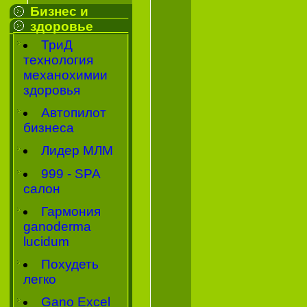
Бизнес и
здоровье
ТриД
технология
механохимии
здоровья
Автопилот
бизнеса
Лидер МЛМ
999 - SPA
салон
Гармония
ganoderma
lucidum
Похудеть
легко
Gano Excel