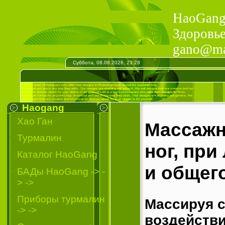
HaoGang 
Здоровье
gano@mai
Суббота, 08.08.2026, 23:28
Haogang
Хао Ган
Массажн
Турмалин
ног, пр
Каталог HaoGang
и общег
БАДы HaoGang -> -
> ->
Приборы турмалин
Массируя 
-> ->
воздействи