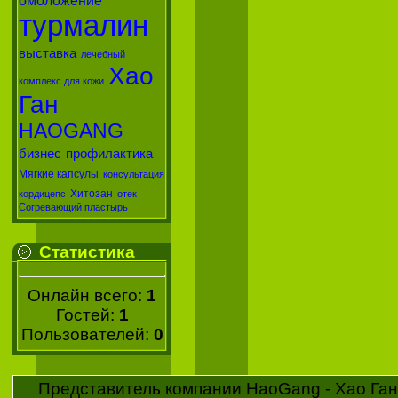
омоложение
турмалин
выставка
лечебный
Хао
комплекс для кожи
Ган
HAOGANG
бизнес
профилактика
Мягкие капсулы
консультация
Хитозан
кордицепс
отек
Согревающий пластырь
Статистика
Онлайн всего:
1
Гостей:
1
Пользователей:
0
Представитель компании HaoGang - Хао Ган 