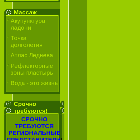
Массаж
Акупунктура
ладони
Точка
долголетия
Атлас Леднева
Рефлекторные
зоны пластырь
Вода - это жизнь
Срочно
требуются!
СРОЧНО
ТРЕБУЮТСЯ
РЕГИОНАЛЬНЫЕ
ПРЕДСТАВИТЕЛИ
!