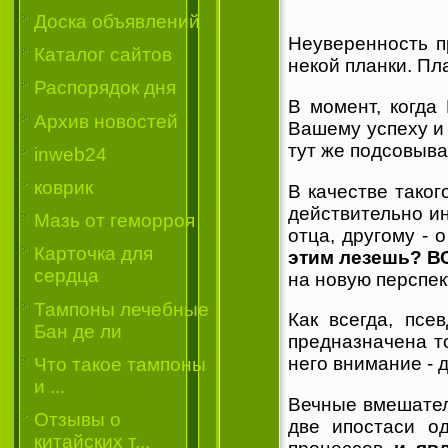
Доска объявлений
Неуверенность п
Каталог сайтов
некой планки. Пл
Распорядок дня
В момент, когда
Архив новостей
Вашему успеху и 
тут же подсовыва
inweb24
коврик
В качестве таког
действительно ин
Мазь от геморроя
отца, другому - 
Карточка для
этим лезешь? ВС
сердца
на новую перспек
Тампоны лечебные
Как всегда, псе
Бан де ли
предназначена т
него внимание - 
Что такое тампоны
и ...
Вечные вмешател
Отзывы о
две ипостаси о
китайских т...