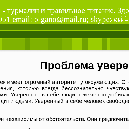
- турмалин и правильное питание. Здо
51 email: o-gano@mail.ru; skype: oti-k
Проблема увере
ек имеет огромный авторитет у окружающих. Спо
ения, которую всегда бессознательно чувству
ми. Уверенные в себе люди неизменно добиваю
водит людьми. Уверенный в себе человек свобод
Он независимы от обстоятельств. Они предпочит