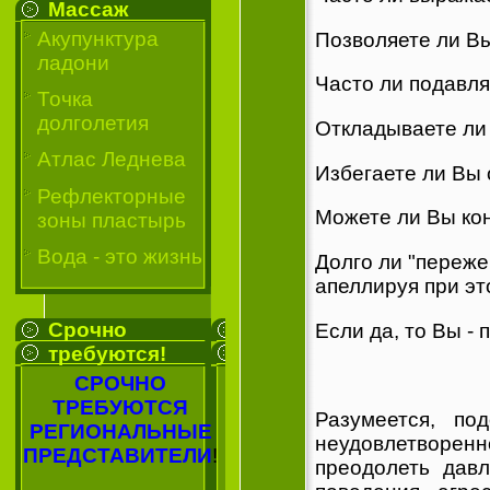
Массаж
Акупунктура
Позволяете ли В
ладони
Часто ли подавля
Точка
долголетия
Откладываете ли
Атлас Леднева
Избегаете ли Вы 
Рефлекторные
Можете ли Вы кон
зоны пластырь
Вода - это жизнь
Долго ли "переже
апеллируя при эт
Срочно
Если да, то Вы - 
требуются!
СРОЧНО
ТРЕБУЮТСЯ
Разумеется, по
РЕГИОНАЛЬНЫЕ
неудовлетворенн
ПРЕДСТАВИТЕЛИ
!
преодолеть дав