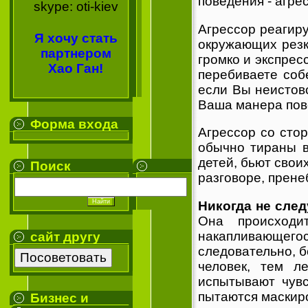
поведения - агре
skype: oti-kiev
Агрессор реагир
Я хочу стать
окружающих резк
партнером
громко и экспрес
Хао Ган!
перебиваете собе
если Вы неистовс
Ваша манера пов
Форма входа
Агрессор со сто
обычно тираны в
детей, бьют свои
Поиск
разговоре, прене
Никогда не след
Она происходи
накапливающегос
сайт другу
следовательно, б
человек, тем л
испытывают чувс
пытаются маскиро
Бизнес и