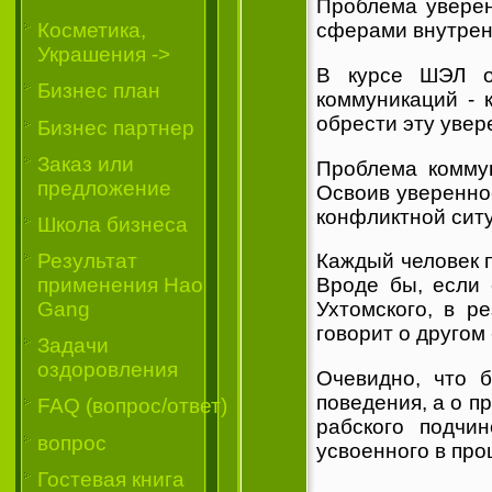
Проблема уверен
Косметика,
сферами внутренн
Украшения ->
В курсе ШЭЛ ос
Бизнес план
коммуникаций - 
обрести эту увер
Бизнес партнер
Заказ или
Проблема комму
предложение
Освоив уверенно
конфликтной ситу
Школа бизнеса
Результат
Каждый человек п
применения Hao
Вроде бы, если 
Gang
Ухтомского, в р
говорит о другом
Задачи
оздоровления
Очевидно, что 
поведения, а о п
FAQ (вопрос/ответ)
рабского подчин
вопрос
усвоенного в пр
Гостевая книга