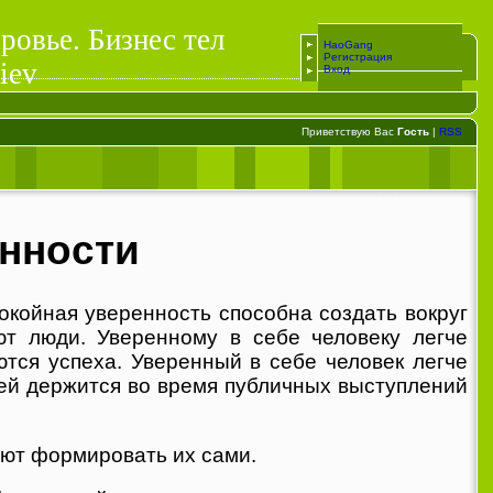
ровье. Бизнес тел
HaoGang
Регистрация
iev
Вход
Приветствую Вас
Гость
|
RSS
нности
койная уверенность способна создать вокруг
ют люди. Уверенному в себе человеку легче
тся успеха. Уверенный в себе человек легче
ней держится во время публичных выступлений
ают формировать их сами.