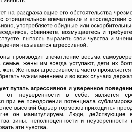
ссивность.
ует на раздражающие его обстоятельства чрезме
о отрицательное впечатление и впоследствии с
сивно, употребляете обидные или оскорбительны
седников, обвиняете, возмущаетесь и требуете 
твуете, пытаясь выразить свои чувства и мнени
едения называется агрессивной.
роны производит впечатление весьма самоуверен
 семье, жены им всегда уступают, дети их боя
х жен. Женская агрессивность часто проявляется
брегать чужим мнением и во всех случаях держат
ует путать агрессивное и уверенное поведени
т от неуверенности в себе, является сре
я при ее преодолении потенциала сублимирова
олее высокий барьер тормозов приходится преод
егче он манипулируем. Люди, действующие в
тва вины, неполноценности и неуверенности 
вать эти чувства.