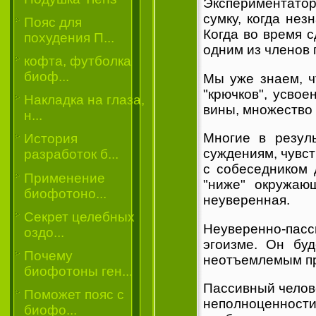
Экспериментаторы
сумку, когда нез
Пояс для
Когда во время 
похудения П...
одним из членов 
кофта, футболка
биоф...
Мы уже знаем, ч
"крючков", усво
Накладка на глаза,
вины, множество 
н...
Многие в резул
История
суждениям, чувст
разработок б...
с собеседником 
Применение
"ниже" окружаю
биофотоно...
неуверенная.
Секрет целебных
Неуверенно-пасси
оздо...
эгоизме. Он буд
Почему
неотъемлемым п
биофотоны ген...
Пассивный челове
Поможет пояс с
неполноценност
биофо...