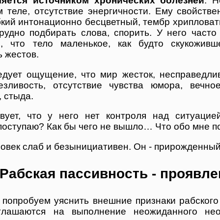
ляется источником хронических болезней
. Н
м теле, отсутствие энергичности. Ему свойств
бкий интонационно бесцветный, тембр хрипловат
рудно подбирать слова, спорить. У него част
, что тело маленькое, как будто скукоживш
 жестов.
едует ощущение, что мир жесток, несправедли
лезливость, отсутствие чувства юмора, вечн
, стыда.
вует, что у него нет контроля над ситуацие
поступаю? Как бы чего не вышло… Что обо мне п
овек слаб и безынициативен. Он - прирожденный
Рабская пассивность - проявл
 попробуем уяснить внешние признаки рабского 
глашаются на выполнение неожиданного нео