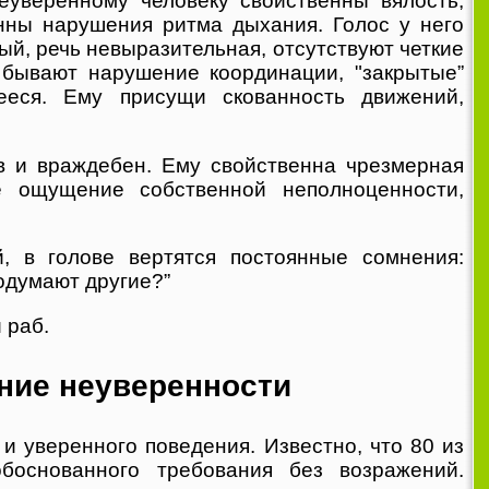
еуверенному человеку свойственны вялость,
енны нарушения ритма дыхания. Голос у него
ый, речь невыразительная, отсутствуют четкие
о бывают нарушение координации, "закрытые”
ееся. Ему присущи скованность движений,
в и враждебен. Ему свойственна чрезмерная
ое ощущение собственной неполноценности,
й, в голове вертятся постоянные сомнения:
одумают другие?”
 раб.
ение неуверенности
и уверенного поведения. Известно, что 80 из
боснованного требования без возражений.