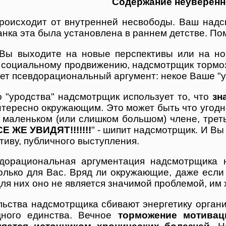
Содержание неуверенн
роисходит от внутренней несвободы. Ваш надс
анка эта была установлена в раннем детстве. П
 Вы выходите на новые перспективы или на но
социальному продвижению, надсмотрщик тормозит 
ет псевдорациональный аргумент: некое Ваше "у
о "уродства" надсмотрщик использует то, что
зн
тересно окружающим. Это может быть что угодно
о маленьком (или слишком большом) члене, третье
Е ЖЕ УВИДЯТ!!!!!!!
" - шипит надсмотрщик. И Вы
тиву, публичного выступления.
вдорациональная аргументация надсмотрщика 
олько для Вас. Вряд ли окружающие, даже если 
для них оно не является значимой проблемой, им 
ьства надсмотрщика сбивают энергетику организ
дного единства. Вечное
торможение мотивац