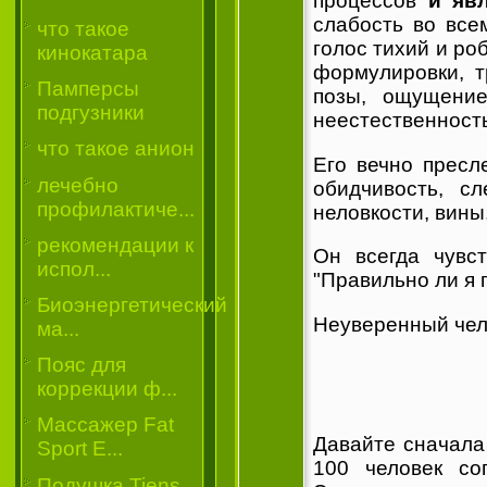
процессов
и яв
слабость во все
что такое
голос тихий и ро
кинокатара
формулировки, т
Памперсы
позы, ощущение
подгузники
неестественность
что такое анион
Его вечно пресл
лечебно
обидчивость, с
профилактиче...
неловкости, вины
рекомендации к
Он всегда чувст
испол...
"Правильно ли я 
Биоэнергетический
Неуверенный чел
ма...
Пояс для
коррекции ф...
Массажер Fat
Давайте сначала
Sport E...
100 человек со
Подушка Tiens