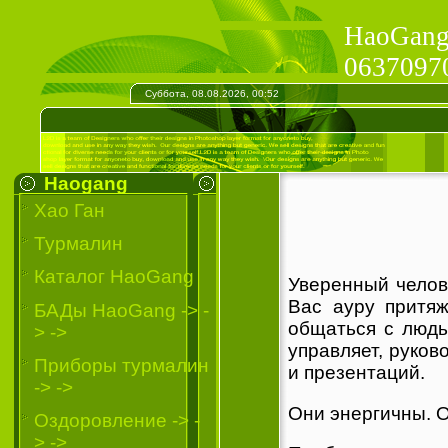
HaoGang 
06370970
Суббота, 08.08.2026, 00:52
Haogang
Хао Ган
Турмалин
Каталог HaoGang
Уверенный челов
Вас ауру притяж
БАДы HaoGang -> -
общаться с людь
> ->
управляет, руко
Приборы турмалин
и презентаций.
-> ->
Они энергичны. 
Oздоровление -> -
> ->