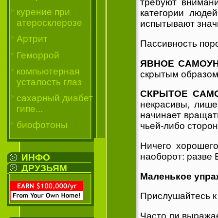
требуют внимани
курение при
категории людей
атеросклерозе
испытывают значи
Артрит
Пассивность пор
Геморрой
ЯВНОЕ САМОУ
компьютерная
скрытым образом 
усталость глаз
СКРЫТОЕ САМ
сахарный диабет
некрасивы, лише
гипе...
начинает вращать
биофотоны
чьей-либо сторон
Ничего хорошего
наоборот: разве 
ИНФО
ДРУЗЬЯМ
Маленькое упра
Прислушайтесь к 
Часто ли выражае