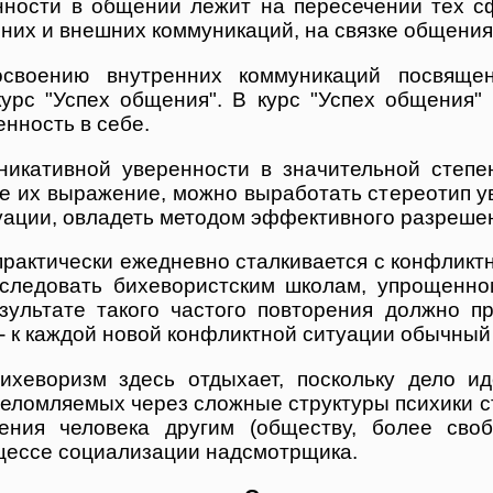
ности в общении лежит на пересечении тех с
их и внешних коммуникаций, на связке общения 
воению внутренних коммуникаций посвящен
курс "Успех общения". В курс "Успех общения"
енность в себе.
никативной уверенности в значительной степ
е их выражение, можно выработать стереотип у
ации, овладеть методом эффективного разрешен
рактически ежедневно сталкивается с конфликтн
следовать бихевористским школам, упрощенно
езультате такого частого повторения должно п
 - к каждой новой конфликтной ситуации обычный
бихеворизм здесь отдыхает, поскольку дело 
реломляемых через сложные структуры психики с
ения человека другим (обществу, более своб
оцессе социализации надсмотрщика.