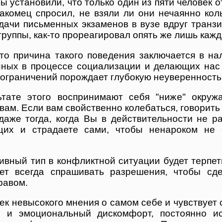
 установили, что только один из пяти человек 
накомец спросил, не взяли ли они нечаянно кол
сдачи письменных экзаменов в вузе вдруг транз
группы, как-то прореагировал опять же лишь каж
то причина такого поведения заключается в на
енных в процессе социализации и делающих на
ограничений порождает глубокую неуверенность в
ьтате этого воспринимают себя "ниже" окру
вам. Если вам свойственно колебаться, говорить 
даже тогда, когда Вы в действительности не ра
щих и страдаете сами, чтобы ненароком не 
вный тип в конфликтной ситуации будет терпеть
ет всегда спрашивать разрешения, чтобы сде
равом.
к невысокого мнения о самом себе и чувствует с
и и эмоциональный дискомфорт, постоянно и