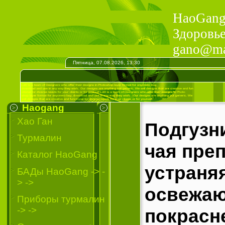
HaoGang 
Здоровье
gano@mai
Пятница, 07.08.2026, 13:30
Haogang
Хао Ган
Подгузн
Турмалин
чая преп
Каталог HaoGang
устраняя
БАДы HaoGang -> -
> ->
освежаю
Приборы турмалин
-> ->
покрасне