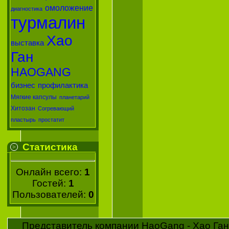
омоложение
диагностика
турмалин
Хао
выставка
Ган
HAOGANG
бизнес
профилактика
Мягкие капсулы
планетарий
Хитозан
Согревающий
пластырь
простатит
Статистика
Онлайн всего:
1
Гостей:
1
Пользователей:
0
Представитель компании HaoGang - Хао Ган 