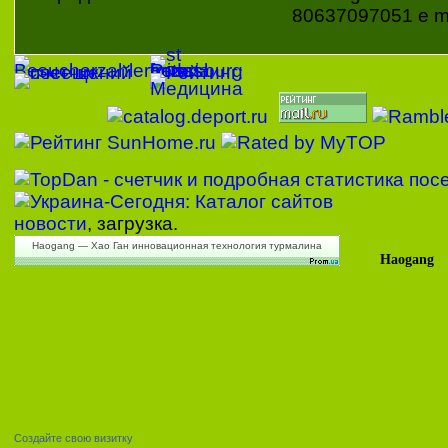
80637097051 e ma
новости
, загрузка.
Haogang — Хао Ган инновационная технология турмалина
Haogang
Создайте свою визитку