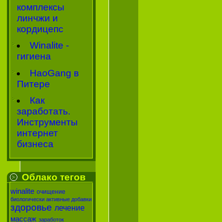
комплексы
линчжи и
кордицепс
Winalite -
гигиена
HaoGang в
Питере
Как
заработать.
Инструменты
интернет
бизнеса
Облако тегов
winalite
очищение
биологически активные добавки
здоровье
лечение
массаж
заработок