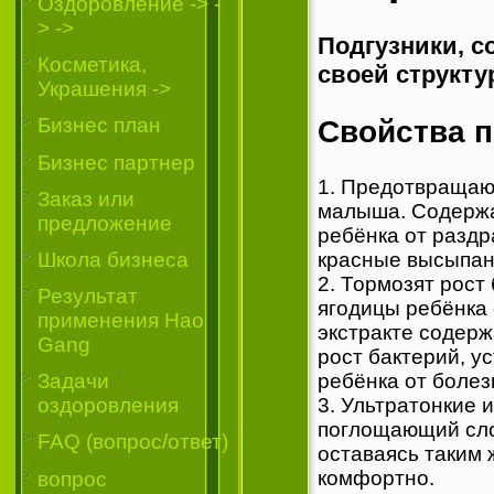
Oздоровление -> -
> ->
Подгузники, с
Косметика,
своей структу
Украшения ->
Бизнес план
Свойства п
Бизнес партнер
1. Предотвращаю
Заказ или
малыша. Содержа
предложение
ребёнка от разд
Школа бизнеса
красные высыпан
2. Тормозят рост
Результат
ягодицы ребёнка 
применения Hao
экстракте содер
Gang
рост бактерий, у
Задачи
ребёнка от болез
оздоровления
3. Ультратонкие 
поглощающий сло
FAQ (вопрос/ответ)
оставаясь таким 
комфортно.
вопрос