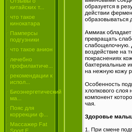
Отзывы о
образуется в ре
китайских т...
действии фермен
что такое
образовываться 
кинокатара
Аммиак обладает 
Памперсы
превращать слаб
подгузники
слабощелочную. 
что такое анион
воздействие на т
покраснениях кож
лечебно
бактериальные и
профилактиче...
на нежную кожу р
рекомендации к
испол...
Особенность подг
хлопкового слоя
Биоэнергетический
компонент которо
ма...
чая.
Пояс для
коррекции ф...
Здоровье малыш
Массажер Fat
1. При смене под
Sport E...