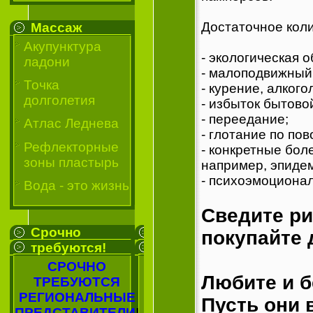
Достаточное коли
Массаж
Акупунктура
- экологическая о
ладони
- малоподвижный
Точка
- курение, алкого
долголетия
- избыток бытово
- переедание;
Атлас Леднева
- глотание по пов
Рефлекторные
- конкретные бол
зоны пластырь
например, эпидем
- психоэмоционал
Вода - это жизнь
Сведите ри
Срочно
покупайте 
требуются!
СРОЧНО
Любите и б
ТРЕБУЮТСЯ
РЕГИОНАЛЬНЫЕ
Пусть они 
ПРЕДСТАВИТЕЛИ
!