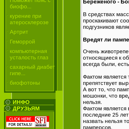
Поможет пояс с
Береженого - Бо
биофо...
В средствах мас
курение при
проскакивают со
атеросклерозе
подгузников явля
Артрит
Вредят ли памп
Геморрой
компьютерная
Очень животрепе
усталость глаз
относящиеся к о
всегда были, ест
сахарный диабет
гипе...
Фактом является 
биофотоны
препятствует вы
А вот то, что па
мошонки, что вре
ИНФО
нельзя.
ДРУЗЬЯМ
Фактом является 
последние 25 лет
назвать нельзя т
памперсов.