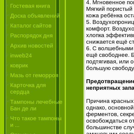
4. Мгновенное п
Гостевая книга
Мягкий пористый 
кожа ребёнка ост
Доска объявлений
5. Воздухопрони
Каталог сайтов
комфорт. Воздух
хлопка эффективн
Распорядок дня
снижается ещё с
Архив новостей
6. С волшебными
ещё свободнее. Б
inweb24
подтягивая, или 
коврик
большую свободу
Мазь от геморроя
Предотвращение 
Карточка для
неприятных запа
сердца
Причина красных
Тампоны лечебные
однако, основной
Бан де ли
ферментов, секр
Что такое тампоны
освобождаться о
и ...
большинстве слу
аминовыми соеди