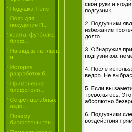
свои руки и ягод
Подушка Tiens
подгузник.
Пояс для
2. Подгузники яв
похудения П...
избежание протеч
кофта, футболка
долго.
биоф...
3. Обнаружив при
Накладка на глаза,
подгузников, нем
н...
История
4. После использ
разработок б...
ведро. Не выбрас
Применение
5. Если вы замет
биофотоно...
тревожьтесь. Это
Секрет целебных
абсолютно безвр
оздо...
6. Подгузники сл
Почему
воздействия пря
биофотоны ген...