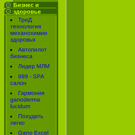
Бизнес и
здоровье
ТриД
технология
механохимии
здоровья
Автопилот
бизнеса
Лидер МЛМ
999 - SPA
салон
Гармония
ganoderma
lucidum
Похудеть
легко
Gano Excel