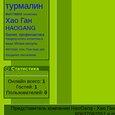
турмалин
выставка
косметика
Хао Ган
HAOGANG
бизнес
профилактика
Haogang купить косметика в
Мягкие капсулы
Киеве
Хитозан
отек
Пластырь для
похудения
воспаления
Статистика
Онлайн всего:
1
Гостей:
1
Пользователей:
0
Представитель компании HaoGang - Хао Ган 
80637097051 e ma