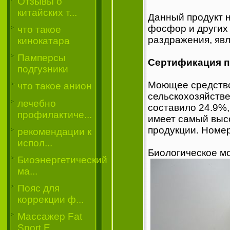
Отзывы о
китайских т...
Данный продукт 
фосфор и других 
что такое
раздражения, явл
кинокатара
Памперсы
Сертификация п
подгузники
Моющее средство
что такое анион
сельскохозяйств
лечебно
составило 24.9%
профилактиче...
имеет самый выс
продукции. Номер
рекомендации к
испол...
Биологическое м
Биоэнергетический
ма...
Пояс для
коррекции ф...
Массажер Fat
Sport E...