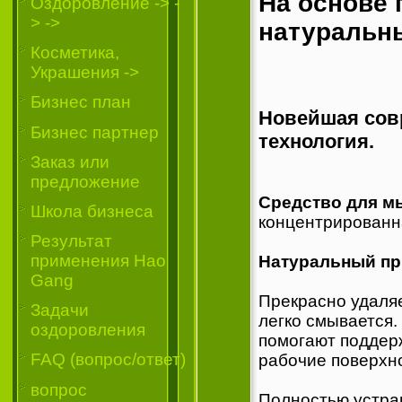
На основе 
Oздоровление -> -
> ->
натуральны
Косметика,
Украшения ->
Бизнес план
Новейшая совр
Бизнес партнер
технология.
Заказ или
предложение
Средство для м
Школа бизнеса
концентрированн
Результат
применения Hao
Натуральный пр
Gang
Прекрасно удаля
Задачи
легко смывается
оздоровления
помогают поддерж
FAQ (вопрос/ответ)
рабочие поверхно
вопрос
Полностью устран