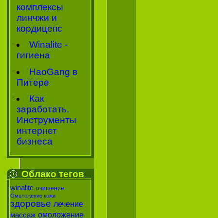
комплексы
линчжи и
кордицепс
Winalite -
гигиена
HaoGang в
Питере
Как
заработать.
Инструменты
интернет
бизнеса
Облако тегов
winalite
очищение
Омоложение кожи
здоровье
лечение
омоложение
массаж