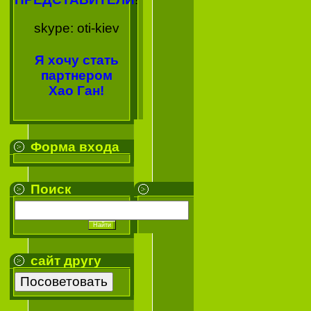
skype: oti-kiev
Я хочу стать
партнером
Хао Ган!
Форма входа
Поиск
сайт другу