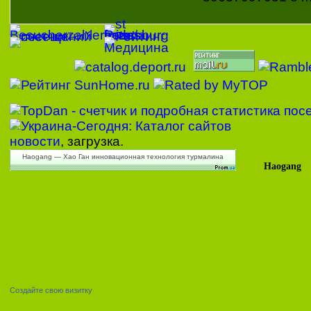
новости
, загрузка.
Haogang — Хао Ган инновационная технология турмалина
Haogang
Создайте свою визитку