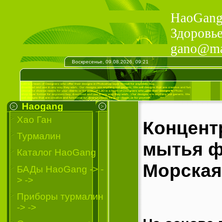
HaoGang 
Здоровье
gano@mai
Воскресенье, 09.08.2026, 09:21
Haogang
Хао Ган
Концент
Турмалин
мытья ф
Каталог HaoGang
Морская
БАДы HaoGang -> -
> ->
Приборы турмалин
-> ->