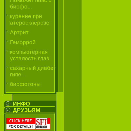
Поможет пояс с
биофо...
курение при
атеросклерозе
Артрит
Геморрой
компьютерная
усталость глаз
сахарный диабет
гипе...
биофотоны
ИНФО
ДРУЗЬЯМ