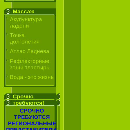
Массаж
Акупунктура
ладони
Точка
долголетия
Атлас Леднева
Рефлекторные
зоны пластырь
Вода - это жизнь
Срочно
требуются!
СРОЧНО
ТРЕБУЮТСЯ
РЕГИОНАЛЬНЫЕ
ПРЕДСТАВИТЕЛИ
!