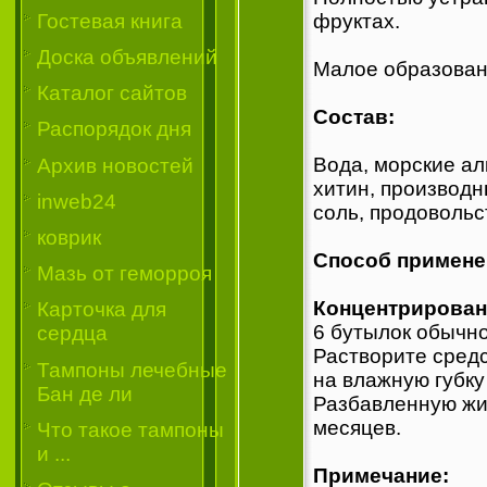
Гостевая книга
фруктах.
Доска объявлений
Малое образовани
Каталог сайтов
Состав:
Распорядок дня
Вода, морские ал
Архив новостей
хитин, производн
inweb24
соль, продоволь
коврик
Способ примене
Мазь от геморроя
Концентрирова
Карточка для
6 бутылок обычн
сердца
Растворите средс
Тампоны лечебные
на влажную губку
Бан де ли
Разбавленную жид
месяцев.
Что такое тампоны
и ...
Примечание: