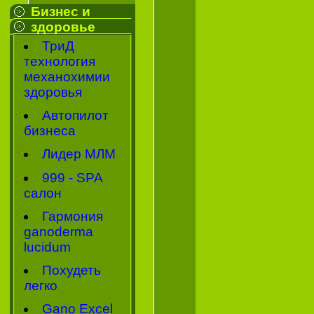
Бизнес и
здоровье
ТриД
технология
механохимии
здоровья
Автопилот
бизнеса
Лидер МЛМ
999 - SPA
салон
Гармония
ganoderma
lucidum
Похудеть
легко
Gano Excel