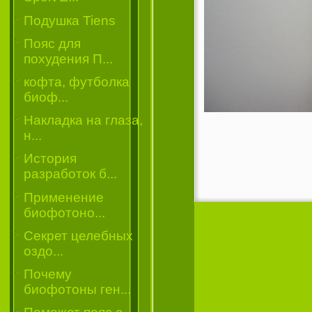
Подушка Tiens
Пояс для
похудения П...
кофта, футболка
биоф...
Накладка на глаза,
н...
История
разработок б...
Применение
биофотоно...
Секрет целебных
оздо...
Почему
биофотоны ген...