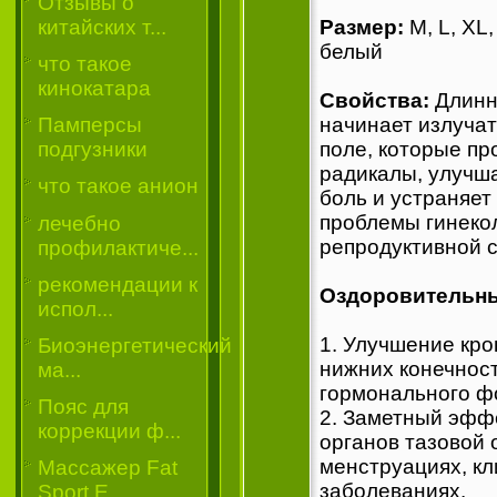
Отзывы о
китайских т...
Размер:
M, L, XL
белый
что такое
кинокатара
Свойства:
Длинн
начинает излучат
Памперсы
поле, которые пр
подгузники
радикалы, улучша
что такое анион
боль и устраняет
проблемы гинекол
лечебно
репродуктивной 
профилактиче...
рекомендации к
Оздоровительн
испол...
1. Улучшение кро
Биоэнергетический
нижних конечнос
ма...
гормонального ф
Пояс для
2. Заметный эффе
коррекции ф...
органов тазовой 
менструациях, кл
Массажер Fat
заболеваниях.
Sport E...