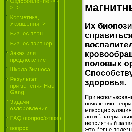
Oздоровление -> -
магнитн
> ->
Косметика,
Украшения ->
Их биопози
Бизнес план
справиться
воспалите
Бизнес партнер
кровообращ
Заказ или
предложение
половых ор
Школа бизнеса
Способств
Результат
здоровья.
применения Hao
Gang
При использовани
Задачи
появлению непри
оздоровления
микроциркуляция 
антибактериальн
FAQ (вопрос/ответ)
неприятный запах
вопрос
Это белье полезн