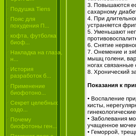
3. Повышаются е
Подушка Tiens
сахарному диабет
4. При длительн
Пояс для
устраняется фри
похудения П...
5. Уменьшают неп
кофта, футболка
противовоспалит
биоф...
6. Снятие нервно
7. Онемение и зя
Накладка на глаза,
мышц голени, вар
н...
ногах связанные 
История
8. Хронический з
разработок б...
Показания к пр
Применение
биофотоно...
• Воспаление при
Секрет целебных
кисты, нерегуляр
оздо...
гинекологические
• Заболевания мо
Почему
учащенное мочеис
биофотоны ген...
• Геморрой, трещ