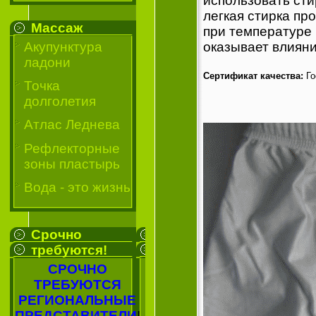
использовать ст
легкая стирка пр
Массаж
при температуре 
оказывает влиян
Акупунктура
ладони
Сертификат качества:
Го
Точка
долголетия
Атлас Леднева
Рефлекторные
зоны пластырь
Вода - это жизнь
Срочно
требуются!
СРОЧНО
ТРЕБУЮТСЯ
РЕГИОНАЛЬНЫЕ
ПРЕДСТАВИТЕЛИ
!