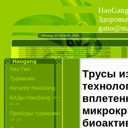
HaoGang 
Здоровье
gano@mai
Пятница, 07.08.2026, 23:51
Haogang
Хао Ган
Трусы и
Турмалин
техноло
Каталог HaoGang
вплетен
БАДы HaoGang -> -
> ->
микрокр
Приборы турмалин
-> ->
биоакти