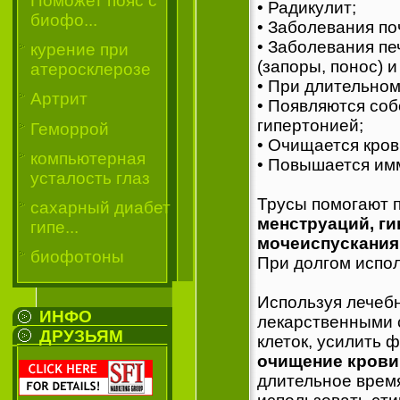
Поможет пояс с
• Радикулит;
биофо...
• Заболевания по
• Заболевания пе
курение при
(запоры, понос) и 
атеросклерозе
• При длительном
Артрит
• Появляются со
гипертонией;
Геморрой
• Очищается кров
компьютерная
• Повышается им
усталость глаз
Трусы помогают 
сахарный диабет
менструаций, ги
гипе...
мочеиспускания
биофотоны
При долгом испо
Используя лечебн
ИНФО
лекарственными 
ДРУЗЬЯМ
клеток, усилить 
очищение крови
длительное время