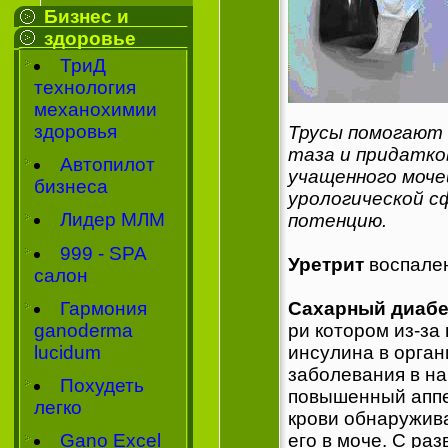
Бизнес и
здоровье
ТриД
технология
механохимии
здоровья
Трусы помогают 
таза и придатко
Автопилот
учащенного моче
бизнеса
урологической с
Лидер МЛМ
потенцию.
999 - SPA
Урeтрит
воспален
салон
Сахарный диабе
Гармония
ри котором из-за
ganoderma
инсулина в орган
lucidum
заболевания в на
Похудеть
повышенный аппет
легко
крови обнаружив
его в моче. С ра
Gano Excel