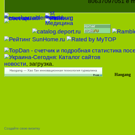
80637097051 e ma
новости
, загрузка.
Haogang — Хао Ган инновационная технология турмалина
Haogang
Создайте свою визитку