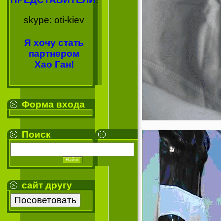
skype: oti-kiev
Я хочу стать
партнером
Хао Ган!
Форма входа
Поиск
сайт другу