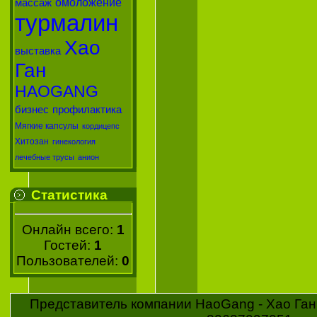
омоложение
массаж
турмалин
Хао
выставка
Ган
HAOGANG
бизнес
профилактика
Мягкие капсулы
кордицепс
Хитозан
гинекология
лечебные трусы
анион
Статистика
Онлайн всего:
1
Гостей:
1
Пользователей:
0
Представитель компании HaoGang - Хао Ган 