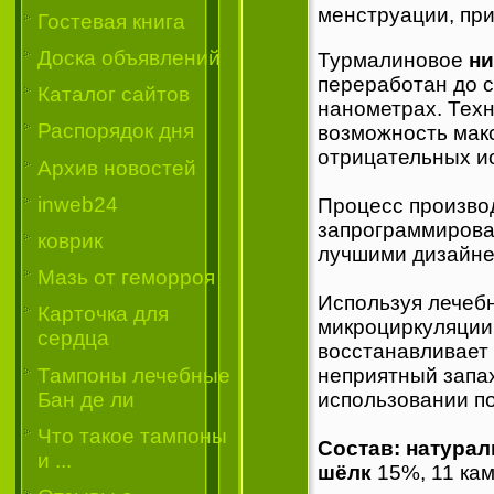
менструации, при
Гостевая книга
Доска объявлений
Турмалиновое
ни
переработан до с
Каталог сайтов
нанометрах. Техн
Распорядок дня
возможность мак
отрицательных ио
Архив новостей
inweb24
Процесс производ
запрограммирова
коврик
лучшими дизайне
Мазь от геморроя
Используя лечеб
Карточка для
микроциркуляции 
сердца
восстанавливает
Тампоны лечебные
неприятный запах
Бан де ли
использовании п
Что такое тампоны
Состав: натура
и ...
шёлк
15%, 11 ка