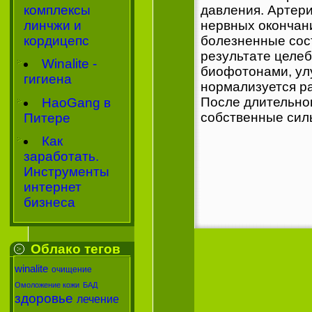
давления. Артер
комплексы
нервных окончани
линчжи и
болезненные сос
кордицепс
результате целе
Winalite -
биофотонами, ул
гигиена
нормализуется ра
После длительног
HaoGang в
собственные сил
Питере
Как
заработать.
Инструменты
интернет
бизнеса
Облако тегов
winalite
очищение
Омоложение кожи
БАД
здоровье
лечение