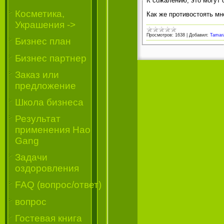
К сожалению, это могут 
Косметика,
Как же противостоять м
Украшения ->
Просмотров:
1638
|
Добавил:
Tamar
Бизнес план
Бизнес партнер
Заказ или
предложение
Школа бизнеса
Результат
применения Hao
Gang
Задачи
оздоровления
FAQ (вопрос/ответ)
вопрос
Гостевая книга