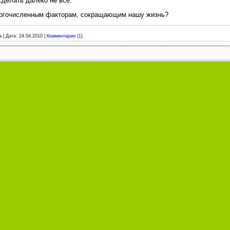
сделать далеко не все.
ногочисленным факторам, сокращающим нашу жизнь?
a
|
Дата:
24.04.2010
|
Комментарии (1)