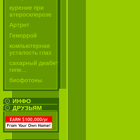
курение при
атеросклерозе
Артрит
Геморрой
компьютерная
усталость глаз
сахарный диабет
гипе...
биофотоны
ИНФО
ДРУЗЬЯМ