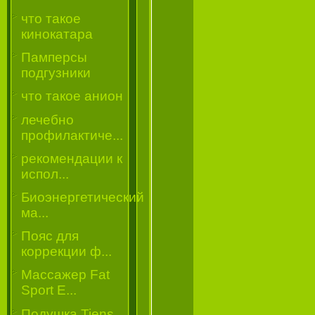
что такое
кинокатара
Памперсы
подгузники
что такое анион
лечебно
профилактиче...
рекомендации к
испол...
Биоэнергетический
ма...
Пояс для
коррекции ф...
Массажер Fat
Sport E...
Подушка Tiens