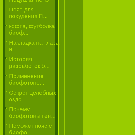
Пояс для
похудения П...
кофта, футболка
биоф...
Накладка на глаза,
н...
История
разработок б...
Применение
биофотоно...
Секрет целебных
оздо...
Почему
биофотоны ген...
Поможет пояс с
биофо...