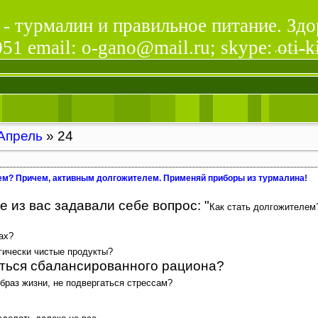
- турмалин и правильное питание. Здо
1 email: o-gano@mail.ru; skype: oti-k
Апрель
»
24
ем? Причем, активным долгожителем. Применяй приборы из турмалина!
 из вас задавали себе вопрос: "
Как стать долгожителем
ах?
гически чистые продукты?
ться сбалансированного рациона?
браз жизни, не подвергаться стрессам?