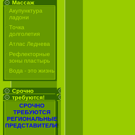
Массаж
Акупунктура
ладони
Точка
долголетия
Атлас Леднева
Рефлекторные
зоны пластырь
Вода - это жизнь
Срочно
требуются!
СРОЧНО
ТРЕБУЮТСЯ
РЕГИОНАЛЬНЫЕ
ПРЕДСТАВИТЕЛИ
!