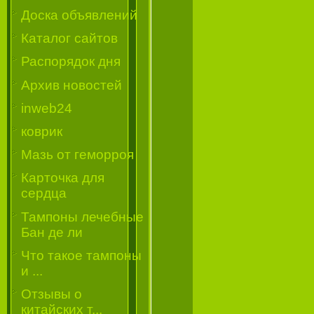
Доска объявлений
Каталог сайтов
Распорядок дня
Архив новостей
inweb24
коврик
Мазь от геморроя
Карточка для
сердца
Тампоны лечебные
Бан де ли
Что такое тампоны
и ...
Отзывы о
китайских т...