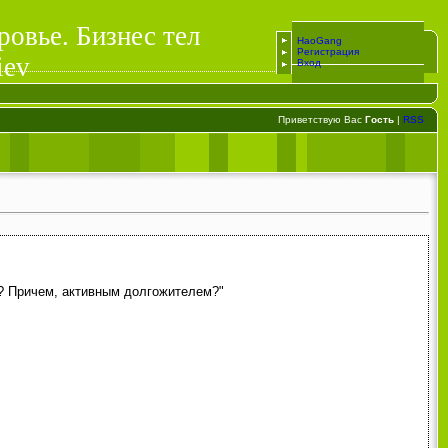
ровье. Бизнес тел
HaoGang
Регистрация
iev
Вход
Приветствую Вас
Гость
|
RSS
? Причем, активным долгожителем?"