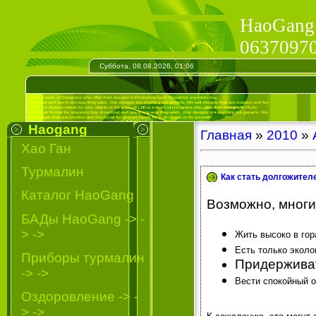
HaoGang 
063709705
Суббота, 08.08.2026, 01:06
Haogang
Главная
»
2010
»
Хао Ган
Турмалин
Как стать долгожител
Каталог HaoGang
Возможно, многие
БАДы HaoGang -> -
> ->
Жить высоко в гор
Есть только эколо
Приборы турмалин
Придержива
-> ->
Вести спокойный о
Oздоровление -> -
> ->