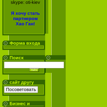
skype: oti-kiev
Я хочу стать
партнером
Хао Ган!
Форма входа
Поиск
сайт другу
Бизнес и