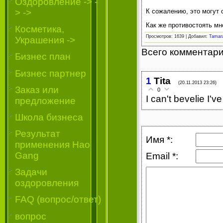
Oздоровление -> -
К сожалению, это могут 
> ->
Как же противостоять м
Косметика,
Просмотров
: 1639 |
Добавил
:
Tamar
Украшения ->
Всего комментар
Бизнес план
Бизнес партнер
1
Tita
(20.11.2013 23:26)
Заказ или
0
I can't bevelie I'
предложение
Школа бизнеса
Результат
Имя *:
применения Hao
Gang
Email *:
Задачи
оздоровления
FAQ (вопрос/ответ)
вопрос