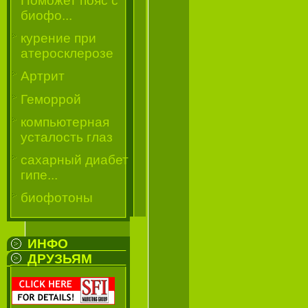
Поможет пояс с
биофо...
курение при
атеросклерозе
Артрит
Геморрой
компьютерная
усталость глаз
сахарный диабет
гипе...
биофотоны
ИНФО
ДРУЗЬЯМ