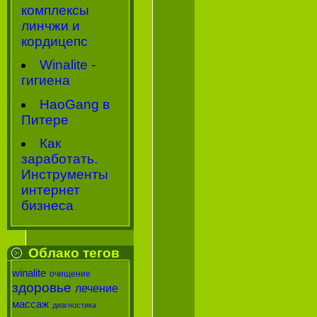
комплексы
линчжи и
кордицепс
Winalite -
гигиена
HaoGang в
Питере
Как
заработать.
Инструменты
интернет
бизнеса
Облако тегов
winalite
очищение
здоровье
лечение
массаж
диагностика