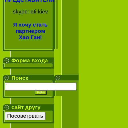
skype: oti-kiev
Я хочу стать
партнером
Хао Ган!
Форма входа
Поиск
сайт другу