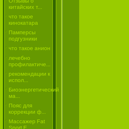
Отзывы о
китайских т...
что такое
кинокатара
Памперсы
подгузники
что такое анион
лечебно
профилактиче...
рекомендации к
испол...
Биоэнергетический
ма...
Пояс для
коррекции ф...
Массажер Fat
Sport E...