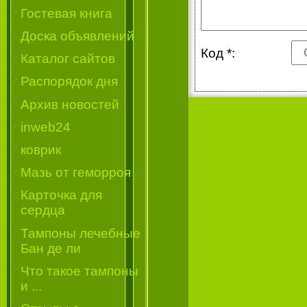
Гостевая книга
Доска объявлений
Код *:
Каталог сайтов
Распорядок дня
Архив новостей
inweb24
коврик
Мазь от геморроя
Карточка для
сердца
Тампоны лечебные
Бан де ли
Что такое тампоны
и ...