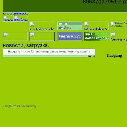
80637097051 e ma
новости
, загрузка.
Haogang — Хао Ган инновационная технология турмалина
Haogang
Создайте свою визитку