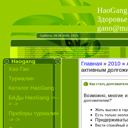
HaoGang 
Здоровье
gano@mail
Суббота, 08.08.2026, 19:31
Haogang
Главная
»
2010
»
Хао Ган
активным долгожи
Турмалин
Как стать долгожител
Каталог HaoGang
Возможно, многие из
БАДы HaoGang -> -
долгожителем?"
> ->
Жить высоко в гор
Приборы турмалин
Есть только эколо
-> ->
Придерживатьс
Вести спокойный о