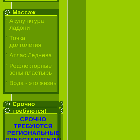
Массаж
Акупунктура
ладони
Точка
долголетия
Атлас Леднева
Рефлекторные
зоны пластырь
Вода - это жизнь
Срочно
требуются!
СРОЧНО
ТРЕБУЮТСЯ
РЕГИОНАЛЬНЫЕ
ПРЕДСТАВИТЕЛИ
!