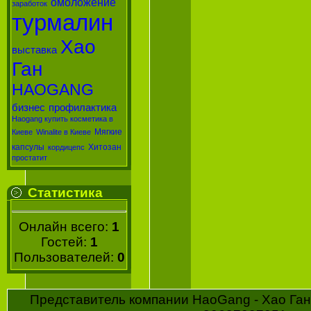
омоложение
заработок
турмалин
Хао
выставка
Ган
HAOGANG
бизнес
профилактика
Haogang купить косметика в
Мягкие
Киеве
Winalite в Киеве
капсулы
Хитозан
кордицепс
простатит
Статистика
Онлайн всего:
1
Гостей:
1
Пользователей:
0
Представитель компании HaoGang - Хао Ган 