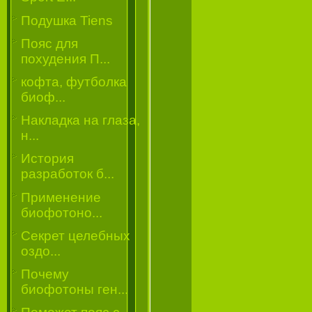
Подушка Tiens
Пояс для
похудения П...
кофта, футболка
биоф...
Накладка на глаза,
н...
История
разработок б...
Применение
биофотоно...
Секрет целебных
оздо...
Почему
биофотоны ген...