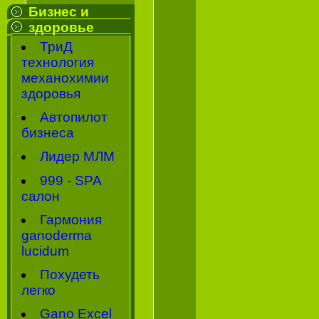
Бизнес и
здоровье
ТриД
технология
механохимии
здоровья
Автопилот
бизнеса
Лидер МЛМ
999 - SPA
салон
Гармония
ganoderma
lucidum
Похудеть
легко
Gano Excel