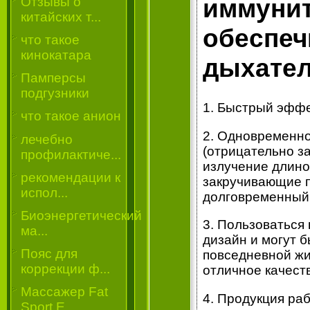
иммунит
Отзывы о
китайских т...
обеспеч
что такое
кинокатара
дыхател
Памперсы
подгузники
1. Быстрый эффе
что такое анион
2. Одновременно
лечебно
(отрицательно 
профилактиче...
излучение длино
рекомендации к
закручивающие п
испол...
долговременный
Биоэнергетический
3. Пользоваться
ма...
дизайн и могут 
Пояс для
повседневной жи
коррекции ф...
отличное качест
Массажер Fat
4. Продукция раб
Sport E...