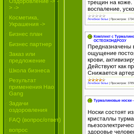
Oздоровление -> -
трещин на коже. 
> ->
воспаление, уск
Косметика,
Лечебное белье
|
Просмотров:
1734
Украшения ->
Бизнес план
Комплект с Турмалино
ОСТЕОХОНДРОЗУ
Бизнес партнер
Предназначены в
ощущение постоя
Заказ или
крови, активизи
предложение
Действуют как п
Школа бизнеса
Снижается артер
Результат
Лечебное белье
|
Просмотров:
3785
применения Hao
Gang
Турмалиновые носки -
Задачи
оздоровления
Носки состоят из
кристаллы турма
FAQ (вопрос/ответ)
пьезоэлектричес
вопрос
здоровье человек