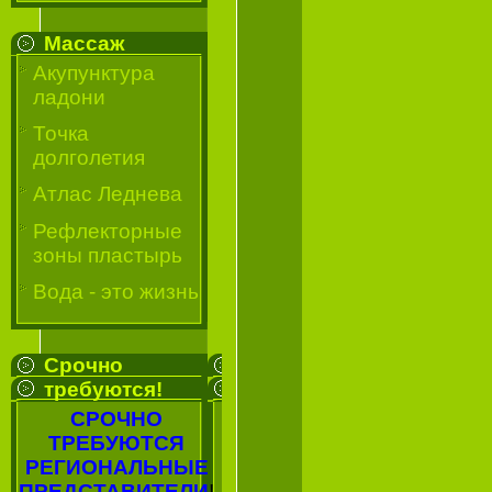
Массаж
Акупунктура
ладони
Точка
долголетия
Атлас Леднева
Рефлекторные
зоны пластырь
Вода - это жизнь
Срочно
требуются!
СРОЧНО
ТРЕБУЮТСЯ
РЕГИОНАЛЬНЫЕ
ПРЕДСТАВИТЕЛИ
!