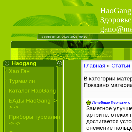
HaoGang 
Здоровье
gano@mail
Воскресенье, 09.08.2026, 09:10
Haogang
Главная
»
Статьи
Хао Ган
В категории мате
Турмалин
Показано матери
Каталог HaoGang
БАДы HaoGang -> -
Лечебные Перчатки с
> ->
Заметное улучше
артрите, отеках
Приборы турмалин
достигается уст
-> ->
онемение пальцев