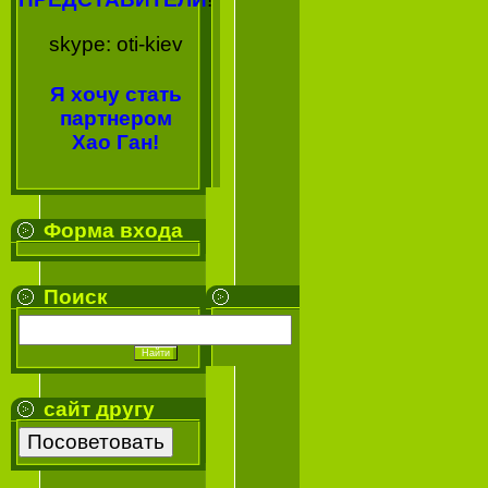
skype: oti-kiev
Я хочу стать
партнером
Хао Ган!
Форма входа
Поиск
сайт другу