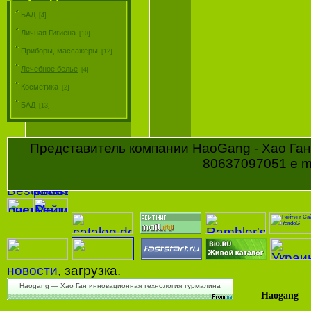
БАД
[4]
Личная Гигиена
[10]
Приборы, массажеры
[12]
Лечебное белье
[4]
Косметика
[2]
БАД
[13]
Представитель компании HaoGang - Хао Ган 
80637097051 e ma
новости
, загрузка.
Haogang — Хао Ган инновационная технология турмалина
Haogang