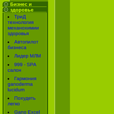
Бизнес и
здоровье
ТриД
технология
механохимии
здоровья
Автопилот
бизнеса
Лидер МЛМ
999 - SPA
салон
Гармония
ganoderma
lucidum
Похудеть
легко
Gano Excel