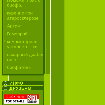
Поможет пояс с
биофо...
курение при
атеросклерозе
Артрит
Геморрой
компьютерная
усталость глаз
сахарный диабет
гипе...
биофотоны
ИНФО
ДРУЗЬЯМ