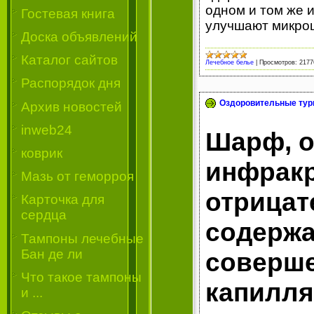
одном и том же 
Гостевая книга
улучшают микро
Доска объявлений
Каталог сайтов
Лечебное белье
|
Просмотров:
2177
Распорядок дня
Оздоровительные тур
Архив новостей
inweb24
Шарф, о
коврик
инфракр
Мазь от геморроя
отрицат
Карточка для
сердца
содержа
Тампоны лечебные
Бан де ли
соверше
Что такое тампоны
капилля
и ...