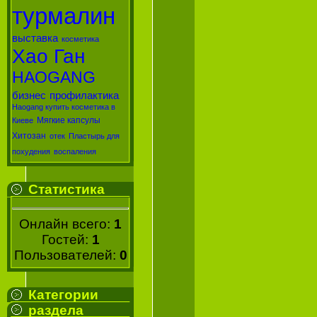
турмалин
выставка
косметика
Хао Ган
HAOGANG
бизнес
профилактика
Haogang купить косметика в
Мягкие капсулы
Киеве
Хитозан
отек
Пластырь для
похудения
воспаления
Статистика
Онлайн всего:
1
Гостей:
1
Пользователей:
0
Категории
раздела