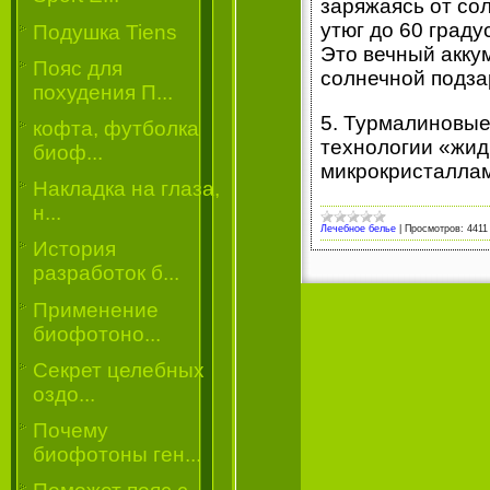
заряжаясь от со
утюг до 60 град
Подушка Tiens
Это вечный акку
Пояс для
солнечной подза
похудения П...
5. Турмалиновые
кофта, футболка
технологии «жид
биоф...
микрокристаллам
Накладка на глаза,
н...
Лечебное белье
|
Просмотров:
4411
История
разработок б...
Применение
биофотоно...
Секрет целебных
оздо...
Почему
биофотоны ген...