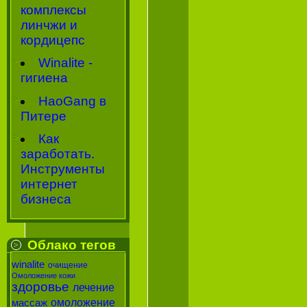
комплексы
линчжи и
кордицепс
Winalite -
гигиена
HaoGang в
Питере
Как
заработать.
Инструменты
интернет
бизнеса
Облако тегов
winalite
очищение
Омоложение кожи
здоровье
лечение
омоложение
массаж