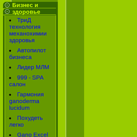
Бизнес и
здоровье
ТриД
технология
механохимии
здоровья
Автопилот
бизнеса
Лидер МЛМ
999 - SPA
салон
Гармония
ganoderma
lucidum
Похудеть
легко
Gano Excel