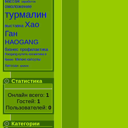
массаж
заработок
омоложение
турмалин
Хао
выставка
Ган
HAOGANG
бизнес
профилактика
Haogang купить косметика в
Мягкие капсулы
Киеве
Хитозан
анион
Статистика
Онлайн всего:
1
Гостей:
1
Пользователей:
0
Категории