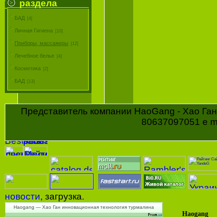
раздела
БАД
[4]
Личная Гигиена
[10]
Приборы, массажеры
[12]
Лечебное белье
[4]
Косметика
[2]
БАД
[13]
Представитель компании HaoGang - Хао Ган 
80637097051 e ma
новости
, загрузка.
Haogang — Хао Ган инновационная технология турмалина
Haogang