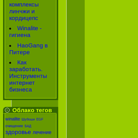
комплексы
линчжи и
кордицепс
Winalite -
гигиена
HaoGang в
Питере
Как
заработать.
Инструменты
интернет
бизнеса
Облако тегов
winalite
Шубоши
EGF
очищение
БАД
здоровье
лечение