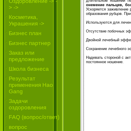
Oздоровление -> -
длительном ношении пе
онемение пальцев, бо
> ->
Ускоряется заживление 
образования рубцов. Пр
Косметика,
Ис­пользуются для лече
Украшения ->
Отсутствие побочных эфф
Бизнес план
Двойной лечебный эффек
Бизнес партнер
Сохранение лечебного э
Заказ или
Надевать стороной с ак
предложение
постоянное ношение.
Школа бизнеса
Результат
применения Hao
Gang
Задачи
оздоровления
FAQ (вопрос/ответ)
вопрос