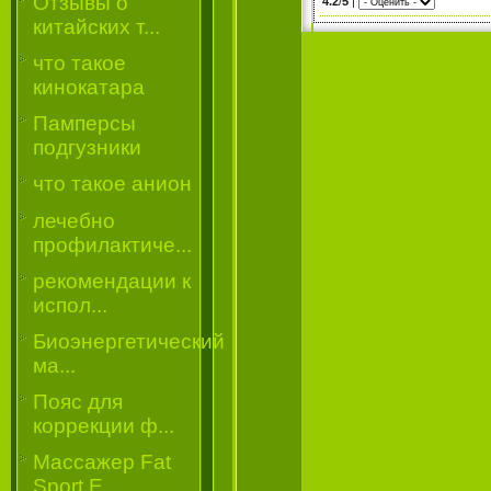
Отзывы о
4.2
/
5
|
китайских т...
что такое
кинокатара
Памперсы
подгузники
что такое анион
лечебно
профилактиче...
рекомендации к
испол...
Биоэнергетический
ма...
Пояс для
коррекции ф...
Массажер Fat
Sport E...