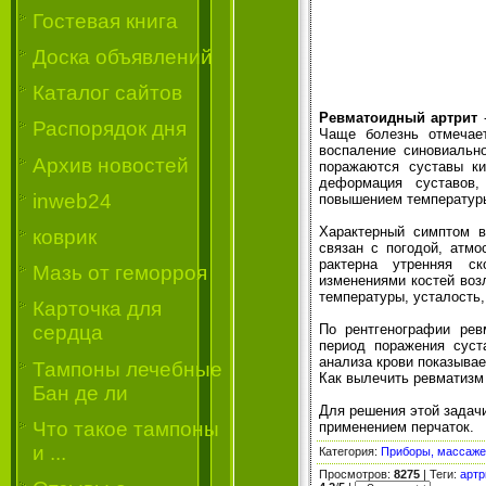
Гостевая книга
Доска объявлений
Каталог сайтов
Ревматоидный артрит
-
Распорядок дня
Чаще болезнь отмечает
воспаление синовиальн
Архив новостей
поражаются суставы ки
деформа­ция суставов
inweb24
повышением температуры
Характерный симптом в
коврик
связан с погодой, атм
рактерна утренняя ск
Мазь от геморроя
изменениями костей воз
температуры, усталость,
Карточка для
По рентгенографии ревм
сердца
период поражения суст
анализа крови показыва
Тампоны лечебные
Как вылечить ревматизм 
Бан де ли
Для решения этой задачи
Что такое тампоны
применением перчаток.
и ...
Категория
:
Приборы, массаж
Просмотров
:
8275
|
Теги
:
артр