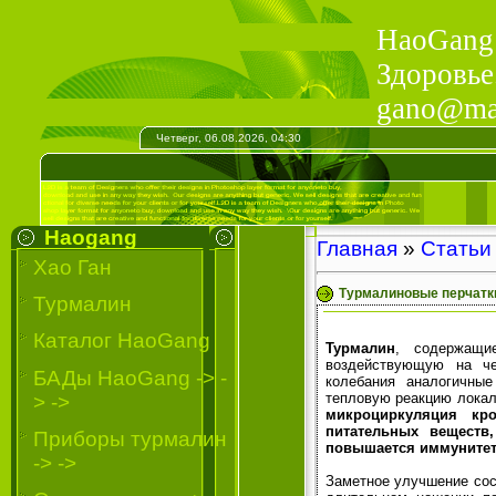
HaoGang 
Здоровье
gano@mail
Четверг, 06.08.2026, 04:30
Haogang
Главная
»
Статьи
Хао Ган
Турмалиновые перчатки
Турмалин
Каталог HaoGang
Турмалин
, содержащие
воздействующую на че
БАДы HaoGang -> -
колебания аналогичные
тепловую реакцию локал
> ->
микроциркуляция кр
питательных веществ,
Приборы турмалин
повышается иммунитет 
-> ->
Заметное улучшение со