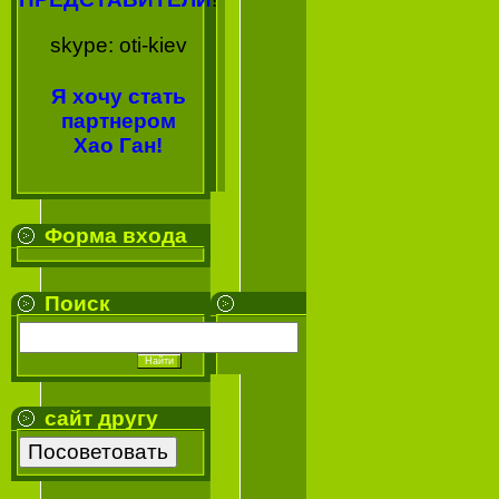
skype: oti-kiev
Я хочу стать
партнером
Хао Ган!
Форма входа
Поиск
сайт другу