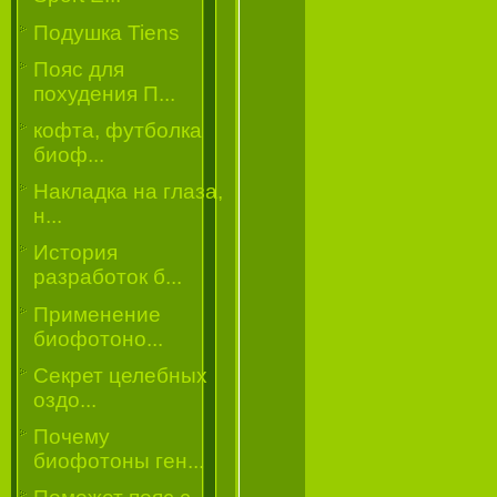
Подушка Tiens
Пояс для
похудения П...
кофта, футболка
биоф...
Накладка на глаза,
н...
История
разработок б...
Применение
биофотоно...
Секрет целебных
оздо...
Почему
биофотоны ген...