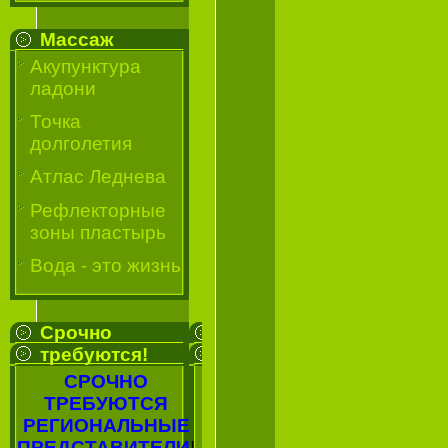
Массаж
Акупунктура
ладони
Точка
долголетия
Атлас Леднева
Рефлекторные
зоны пластырь
Вода - это жизнь
Срочно
требуются!
СРОЧНО
ТРЕБУЮТСЯ
РЕГИОНАЛЬНЫЕ
ПРЕДСТАВИТЕЛИ
!