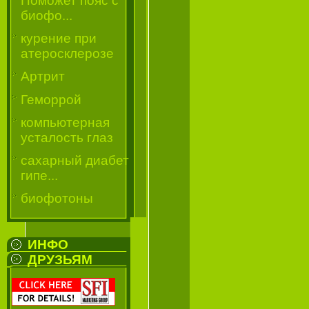
Поможет пояс с
биофо...
курение при
атеросклерозе
Артрит
Геморрой
компьютерная
усталость глаз
сахарный диабет
гипе...
биофотоны
ИНФО
ДРУЗЬЯМ