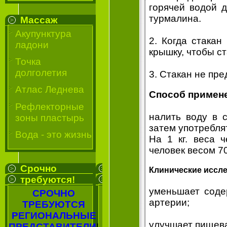
горячей водой д
турмалина.
Массаж
Акупунктура
2. Когда стакан
ладони
крышку, чтобы ст
Точка
долголетия
3. Стакан не пре
Атлас Леднева
Способ примен
Рефлекторные
налить воду в с
зоны пластырь
затем употребля
Вода - это жизнь
На 1 кг. веса ч
человек весом 70
Срочно
Клинические иссле
требуются!
уменьшает соде
СРОЧНО
артерии;
ТРЕБУЮТСЯ
РЕГИОНАЛЬНЫЕ
улучшает пищева
ПРЕДСТАВИТЕЛИ
!