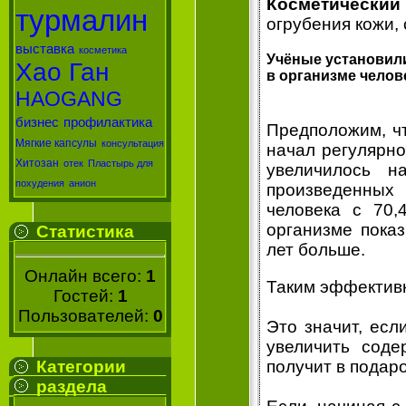
Косметическ
турмалин
огрубения кожи, 
выставка
косметика
Учёные установил
Хао Ган
в организме челов
HAOGANG
бизнес
профилактика
Предположим, ч
Мягкие капсулы
консультация
начал регулярно
Хитозан
отек
Пластырь для
увеличилось н
похудения
анион
произведенных 
человека с 70
организме показ
Статистика
лет больше.
Онлайн всего:
1
Таким эффективн
Гостей:
1
Пользователей:
0
Это значит, есл
увеличить сод
Категории
получит в подаро
раздела