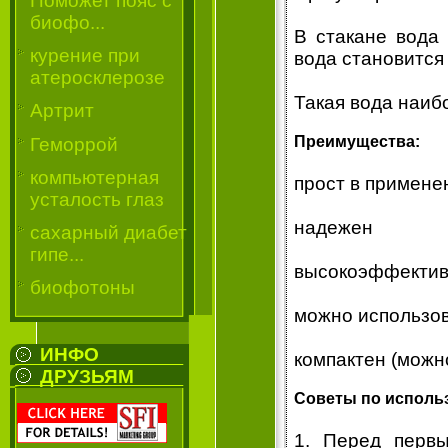
Поможет пояс с
биофо...
В стакане вода 
курение при
вода становится
атеросклерозе
Такая вода наиб
Артрит
Преимущества:
Геморрой
компьютерная
прост в примене
усталость глаз
надежен
сахарный диабет
гипе...
высокоэффекти
биофотоны
можно использов
ИНФО
компактен (можно
ДРУЗЬЯМ
Советы по исполь
1. Перед перв