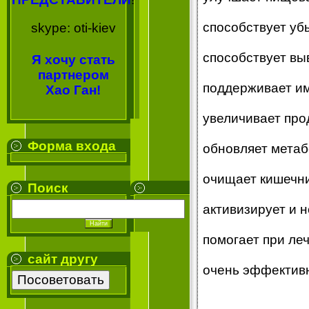
способствует уб
skype: oti-kiev
способствует вы
Я хочу стать
партнером
поддерживает и
Хао Ган!
увеличивает про
Форма входа
обновляет метаб
очищает кишечни
Поиск
активизирует и 
помогает при ле
сайт другу
очень эффективн