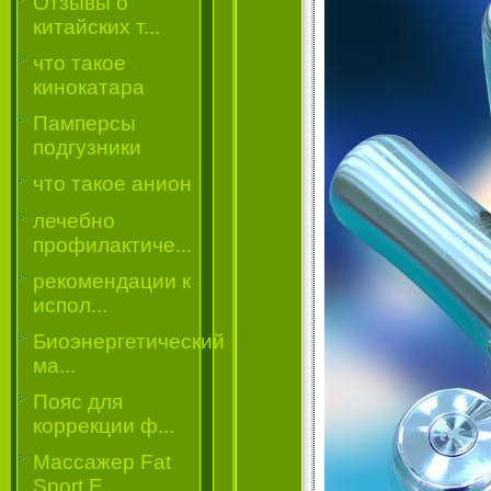
Отзывы о
китайских т...
что такое
кинокатара
Памперсы
подгузники
что такое анион
лечебно
профилактиче...
рекомендации к
испол...
Биоэнергетический
ма...
Пояс для
коррекции ф...
Массажер Fat
Sport E...