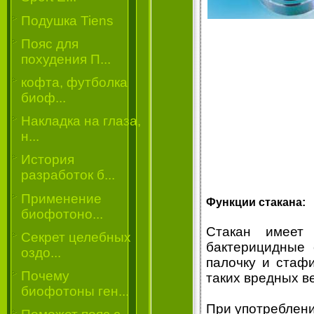
Подушка Tiens
Пояс для
похудения П...
кофта, футболка
биоф...
Накладка на глаза,
н...
История
разработок б...
Применение
Функции стакана:
биофотоно...
Стакан имеет
Секрет целебных
бактерицидные 
оздо...
палочку и стафи
Почему
таких вредных ве
биофотоны ген...
При употреблени