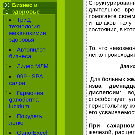
Структурированн
Бизнес и
длительное вре
здоровье
помогаете своем
ТриД
и шлаков телу 
технология
состояния, в ко
механохимии
здоровья
То, что невозмо
Автопилот
легко происходи
бизнеса
Лидер МЛМ
Для к
999 - SPA
Для больных
же
салон
язва двенадц
диспепсии
: во
Гармония
способствует у
ganoderma
перистальтику ж
lucidum
его усваиваемос
Похудеть
легко
При сахарном
железой, расщеп
Gano Excel