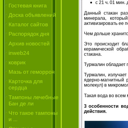
с 21 ч. 01 мин. 
Гостевая книга
Данный стакан раз
Доска объявлений
минерала, которы
активизировать ее 
Каталог сайтов
Распорядок дня
Чем дольше хранится
Архив новостей
Это происходит бл
керамической обра
inweb24
стакана.
коврик
Турмалин обладает 
Мазь от геморроя
Турмалин, излучает
ядерно-магнитный 
Карточка для
молекул) в микромол
сердца
Такая вода во всем
Тампоны лечебные
Бан де ли
3 особенности в
действия.
Что такое тампоны
и ...