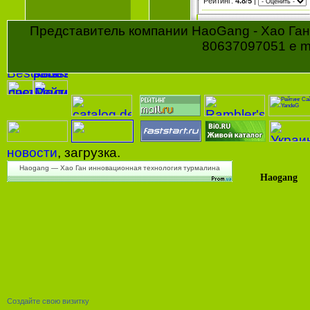
Рейтинг
:
4.8
/
5
|
Представитель компании HaoGang - Хао Ган 
80637097051 e ma
новости
, загрузка.
Haogang — Хао Ган инновационная технология турмалина
Haogang
Создайте свою визитку