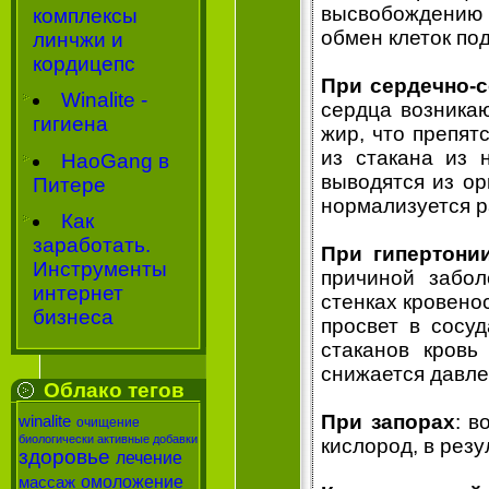
высвобождению
комплексы
обмен клеток по
линчжи и
кордицепс
При сердечно-
Winalite -
сердца возникаю
гигиена
жир, что препят
из стакана из 
HaoGang в
выводятся из ор
Питере
нормализуется 
Как
заработать.
При гипертони
Инструменты
причиной забол
интернет
стенках кровено
бизнеса
просвет в сосу
стаканов кровь
снижается давле
Облако тегов
При запорах
: в
winalite
очищение
биологически активные добавки
кислород, в резу
здоровье
лечение
омоложение
массаж