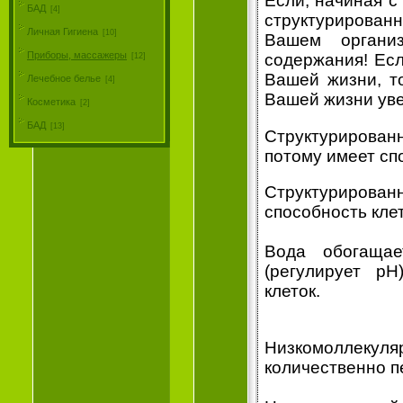
Если, начиная с
БАД
[4]
структурирован
Личная Гигиена
[10]
Вашем органи
Приборы, массажеры
содержания! Есл
[12]
Вашей жизни, т
Лечебное белье
[4]
Вашей жизни уве
Косметика
[2]
БАД
[13]
Структурирован
потому имеет сп
Структурирова
способность кле
Вода обогащае
(регулирует pH
клеток.
Низкомоллекул
количественно п