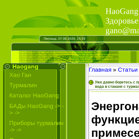
HaoGang 
Здоровье
gano@mail
Пятница, 07.08.2026, 15:28
Haogang
Главная
»
Статьи
Хао Ган
Уже давно боретесь с 
Турмалин
вода в стакане с турм
Каталог HaoGang
Энерг
БАДы HaoGang -> -
> ->
функц
Приборы турмалин
примесе
-> ->