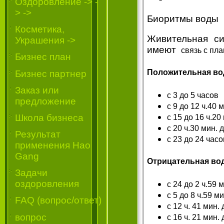
Oздоровление -> -
> ->
Биоритмы воды
Косметика,
Живительная си
Украшения ->
имеют
связь с пл
Бизнес план
Положительная вод
Бизнес партнер
Заказ или
с 3 до 5 часов
предложение
с 9 до 12 ч.40 
Школа бизнеса
с 15 до 16 ч.20
с 20 ч.30 мин. д
Результат
с 23 до 24 часо
применения Hao
Gang
Отрицательная вод
Задачи
оздоровления
с 24 до 2 ч.59 
с 5 до 8 ч.59 ми
FAQ (вопрос/ответ)
с 12 ч. 41 мин. 
вопрос
с 16 ч. 21 мин. 