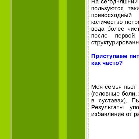
На сегодняшний 
пользуются так
превосходный 
количество потр
вода более чист
после первой
структурированн
Приступаем пит
как часто?
Моя семья пьет 
(головные боли,
в суставах). П
Результаты уп
избавление от р